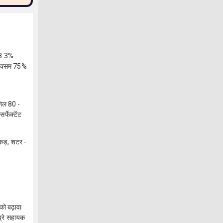
 18.3%
थोक्सम 75%
ट
निल 80 -
्फेक्टेंट
कड़, शटर -
को बढ़ावा
्प्रे सहायक