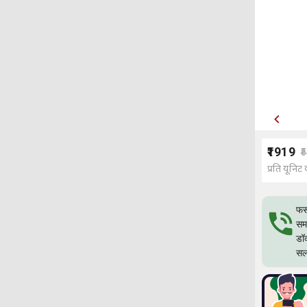
₹1919
₹
प्रति यूनिट 
फस
समस
डॉ
सल