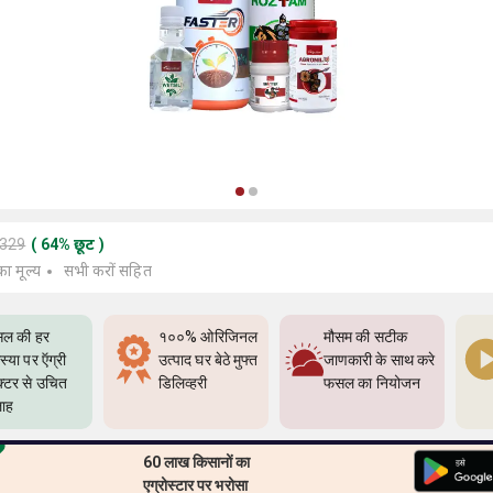
5329
(
64
%
छूट
)
का मूल्य
सभी करों सहित
ल की हर
१००% ओरिजिनल
मौसम की सटीक
्या पर ऍग्री
उत्पाद घर बेठे मुफ्त
जाणकारी के साथ करे
क्टर से उचित
डिलिव्हरी
फसल का नियोजन
ाह
60 लाख किसानों का
एग्रोस्टार पर भरोसा