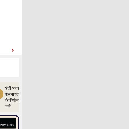
खेती अपडेत,और
योजनाए कृषी ज्ञान
व्हिडीओ माध्यम से
जाने