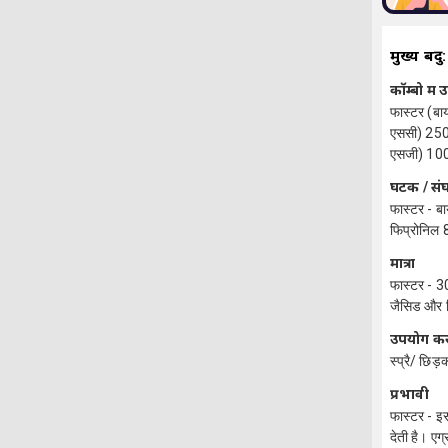
मुख्य बिंदु:
कॉम्बो में
फास्टर (बा
एससी) 250 
एसजी) 100 ग
घटक / स
फास्टर - बा
फिप्रोनिल 8
मात्रा
फास्टर - 3
जैसिड और थ
उपयोग कर
स्प्रै/ छिड़
प्रभावी
फास्टर - इ
देती है। एग