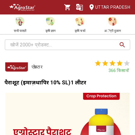
UTTAR PRADESH
सभी फसलें
कृषि ज्ञान
कृषि चर्चा
अॅग्री दुकान
एग्रोस्टार
366
किसानों
पैराशूट (इमाज़थापिर 10% SL)1 लीटर