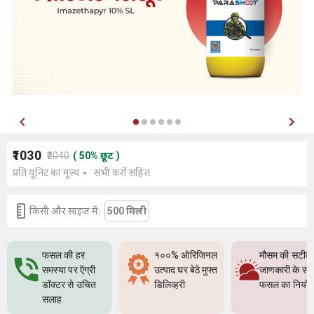
₹1030
₹2040
(
50
%
छूट
)
प्रति यूनिट का मूल्य
सभी करों सहित
किसी और साइज में:
500 मिली
फसल की हर
१००% ओरिजिनल
मौसम की सटीक
समस्या पर ऍग्री
उत्पाद घर बेठे मुफ्त
जाणकारी के सा
डॉक्टर से उचित
डिलिव्हरी
फसल का नियो
सलाह