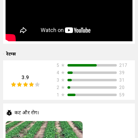
रेटिंग्स
★
217
5
★
39
4
3.9
★
31
3
★
20
2
★
59
1
कीट और रोग।