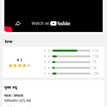
रेटिंग्स
★
673
5
★
118
4
4.1
★
75
3
★
58
2
★
108
1
मुख्य बिंदु:
घटक / संघटक
पेंडीमेथालिन 30% ईसी