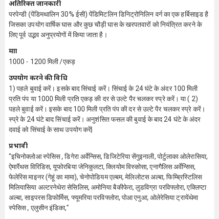
अतिरिक्त जानकारी
परपेन्डी (पेंडिमथालिन 30% ईसी) पेंडिमिटलिन डिनिट्रोनिलिन वर्ग का एक हर्बिसाइड है
जिसका उपयोग वार्षिक घास और कुछ चौड़ी घास के खरपतवारों को नियंत्रित करने के
लिए पूर्व उद्भव अनुप्रयोगों में किया जाता है।
मात्रा
1000 - 1200 मिली /एकड़
उपयोग करने की विधि
1) पहले बुवाई करें। इसके बाद सिंचाई करें। सिंचाई के 24 घंटे के अंदर 100 मिली
प्रति पंप या 1000 मिली प्रति एकड़ की दर से उल्टे पैर चलकर स्प्रे करें। या ( 2)
पहले बुवाई करें। इसके बाद 100 मिली प्रति पंप की दर से उल्टे पैर चलकर स्प्रे करें।
स्प्रे के 24 घंटे बाद सिंचाई करें। अनुशंसित फसल की बुवाई के बाद 24 घंटे के अंदर
दवाई को सिंचाई के साथ उपयोग करें|
प्रभावी
"इचिनोक्लोआ स्पेसिस , डिगेरा अर्वेन्सिस, डिजिटेरिया सेंगुइनाली, पोर्टुलाका ओलेरासिया,
ऐमारैंथस विरिडिस, यूफोरबिया जेनिकुलटा, क्लियोम विस्कोसा, एनागैलिस अर्वेन्सिस,
फेलेरिस माइनर (गेहूं का मामा), चेनोपोडियम एल्बम, मेलिलोटस अल्बा, फिम्ब्रिस्टिलिस
मिलियासिया अल्टरनेथेरा सेसिलिस, अमोनिया बैकीफेरा, लुडविग्रा परविफ्लोरा, एक्लिप्टा
अल्बा, साइपरस डिफोर्मिस, फ्यूमरिया परविफ्लोरा, पोआ एनुआ, ओलेरेसिया ट्रायेंथेमा
स्पेसिस , एलुसीन इंडिका,"