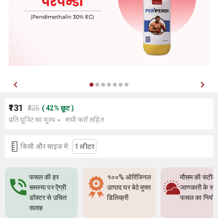
₹131
₹225
(
42
%
छूट
)
प्रति यूनिट का मूल्य
सभी करों सहित
किसी और साइज में:
1 लीटर
फसल की हर
१००% ओरिजिनल
मौसम की सटीक
समस्या पर ऍग्री
उत्पाद घर बेठे मुफ्त
जाणकारी के सा
डॉक्टर से उचित
डिलिव्हरी
फसल का नियो
सलाह