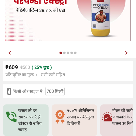
₹2609
₹3500
(
25
%
छूट
)
प्रति यूनिट का मूल्य
सभी करों सहित
किसी और साइज में:
700 मिली
फसल की हर
१००% ओरिजिनल
मौसम की सटीक
समस्या पर ऍग्री
उत्पाद घर बेठे मुफ्त
जाणकारी के सा
डॉक्टर से उचित
डिलिव्हरी
फसल का नियो
सलाह