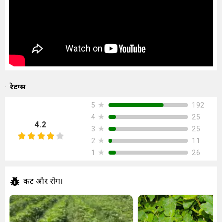
रेटिंग्स
★
192
5
★
25
4
4.2
★
25
3
★
11
2
★
26
1
कीट और रोग।