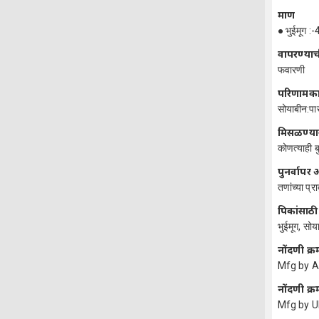
प्रमाण
● भुईमूग 
वापरण्याच
फवारणी
परिणामक
सोयाबीन:पाख
मिसळण्या
कोणत्याही 
पुनर्वाप
तणांच्या प्र
पिकांसाठी
भुईमूग, सोय
नोंदणी क्र
Mfg by A
नोंदणी क्र
Mfg by U