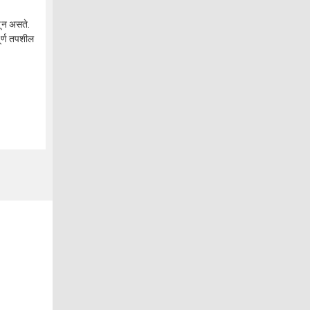
बून असते.
ूर्ण तपशील