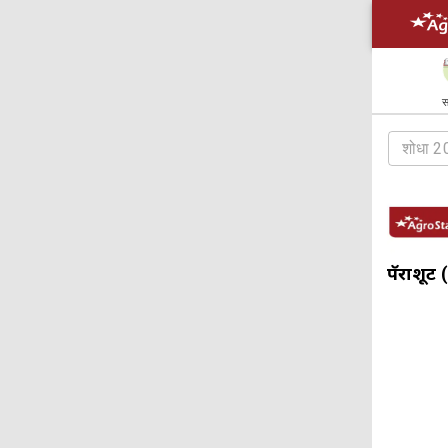
स
पॅराशूट