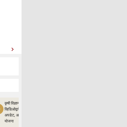
कृषी विज्ञान
व्हिडिओद्वारे शेतीचे
अपडेट, आणि
योजना