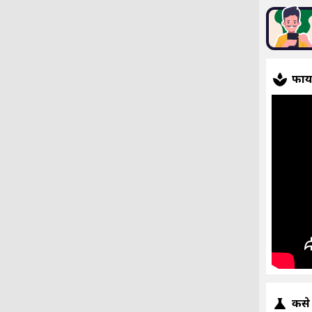
फाय
कसे