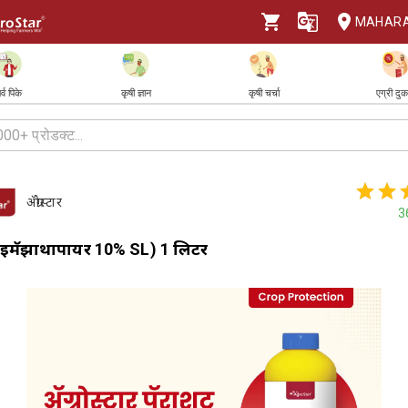
MAHAR
र्व पिके
कृषी ज्ञान
कृषी चर्चा
एग्री दु
ॲग्रोस्टार
3
 (इमॅझाथापायर 10% SL) 1 लिटर