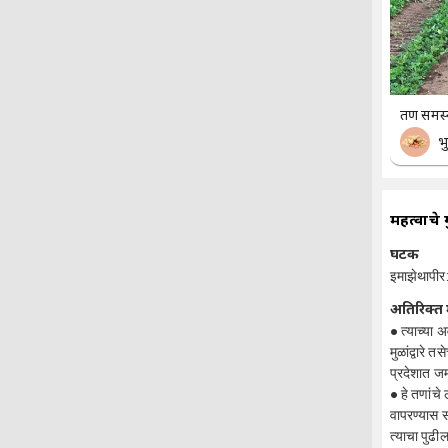
तण समस्
भ
महत्वाचे 
घटक
इमाझेथापी
अतिरिक्त 
● त्याच्या अ
मुळांद्वारे
प्रदेशात जम
● हे तणांचे
वापरण्यास स
त्याचा पुढी