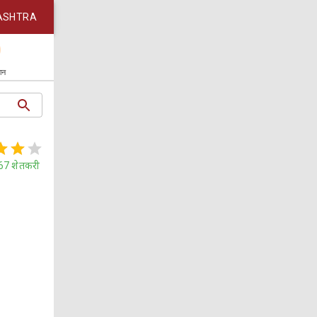
ASHTRA
कान
67
शेतकरी