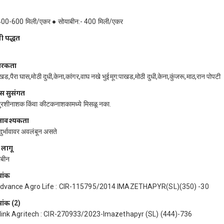
:-400-600 मिली/एकर ● सोयाबीन:- 400 मिली/एकर
ी पद्धत
ारकता
ड,पैरा घास,मोठी दुधी,केना,कांगर,वाघ नखे भुईमूग:पाखड,मोठी दुधी,केना,कुंजरू,माठ,रान पोपटी
स सुसंगत
बुरशीनाशक किंवा कीटकनाशकामध्ये मिसळू नका.
र आवश्यकता
ादुर्भावावर अवलंबून असते
 लागू
ाबीन
मांक
dvance Agro Life : CIR-115795/2014 IMAZETHAPYR(SL)(350) -30
मांक (2)
link Agritech : CIR-270933/2023-Imazethapyr (SL) (444)-736