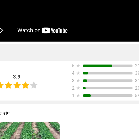
★
2
5
★
3
4
3.9
★
3
3
★
2
2
★
5
1
व रोग