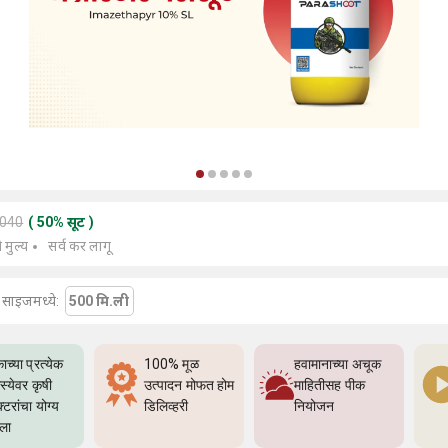
2040
(
50
%
सूट
)
े मुल्य
सर्व कर लागू
या साइजमध्ये:
500 मि.ली
ाच्या प्रत्येक
100% मूळ
हवामानाच्या अचूक
्येवर कृषी
उत्पादन मोफत होम
माहितीसह पीक
्टरांचा योग्य
डिलिव्हरी
नियोजन
्ला