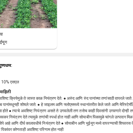
या
ुईमूग
गुणधर्म:
र: 10% एसएल
माहिती
वशिष्ट क्रियेमुळे ते जास्त काळ नियंत्रण देते. ● अरुंद आणि रुंद पानांच्या तणांसाठी वापरले जाते.
 तसेच पानांमधूनही शोषले जाते. ● हे जाइलम आणि फ्लोएममध्ये स्थानांतरीत केले जाते आणि मेरिस्टेम
ा होते ● त्याचे अवशिष्ट नियंत्रण असते ते उगवलेली तण तसेच काही दिवसांनी उगवणारे दोन्ही त
 लवकर नियंत्रण देते त्यामुळे तणांची स्पर्धा होत नाही आणि सोयाबीन पिकामुळे चांगले उत्पादन मिळत
ोपे आहे आणि दीर्घ कालावधीचे नियंत्रण देते ● सोयाबीन आणि भुईमूग मध्ये वापरण्याची शिफारस 
ल पिकांवर कोणताही अवशिष्ट परिणाम होत नाही