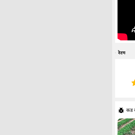
रेटिंग
कीड 