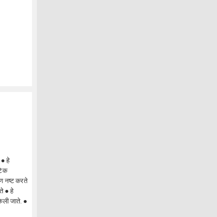
 ● हे
ॅटिक
ण नष्ट करते
े ● हे
केली जाते. ●