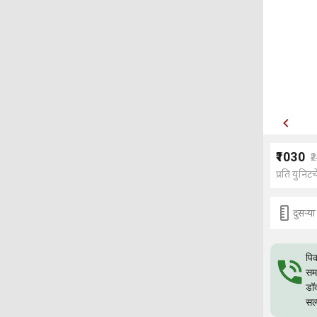
₹1030
₹
प्रति युनिटच
दुसर्‍
पिक
समस
डॉक
सल