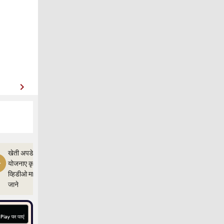
खेती अपडेत,और
योजनाए कृषी ज्ञान
व्हिडीओ माध्यम से
जाने