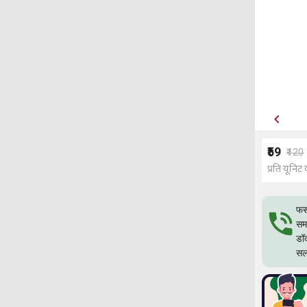
₹59
₹120
प्रति यूनिट 
फस
समस
डॉ
सल