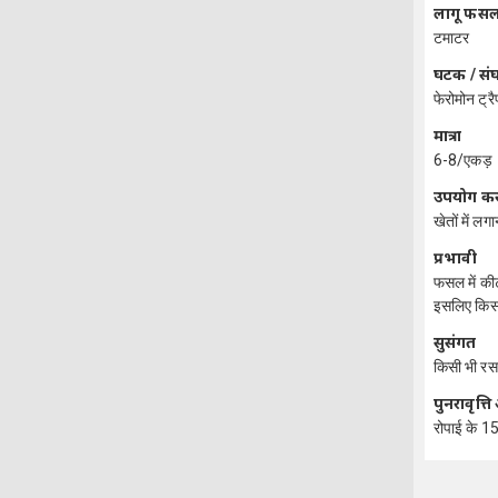
लागू फसले
टमाटर
घटक / स
फेरोमोन ट्रै
मात्रा
6-8/एकड़
उपयोग कर
खेतों में लगा
प्रभावी
फसल में कीट
इसलिए किस
सुसंगत
किसी भी रसा
पुनरावृत्
रोपाई के 15