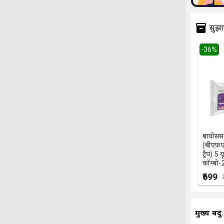
सुझा
-
36
%
बायोसेंस
(बीएफए
ट्रैप) 5 
कॉम्बो
₹699
मुख्य बिंदु: