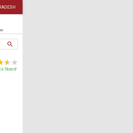
RADESH
कान
14
किसानों