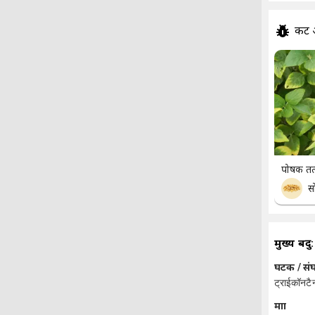
कीट
पोषक तत्
स
मुख्य बिंदु:
घटक / स
ट्राईकॉनट
मात्रा