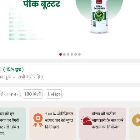
5
(
15
%
छूट
)
का मूल्य
सभी करों सहित
और साइज में:
100 मिली
1 लीटर
ल की हर
१००% ओरिजिनल
मौसम की सटीक
्या पर ऍग्री
उत्पाद घर बेठे मुफ्त
जाणकारी के साथ करे
क्टर से उचित
डिलिव्हरी
फसल का नियोजन
ाह