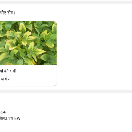
 और रोग।
वों की कमी
ोयाबीन
ंघटक
ैनोल0.1% EW