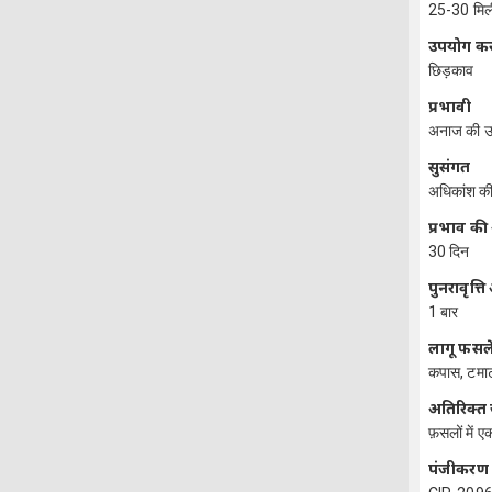
25-30 मिल
उपयोग कर
छिड़काव
प्रभावी
अनाज की उपज
सुसंगत
अधिकांश की
प्रभाव क
30 दिन
पुनरावृत्
1 बार
लागू फसले
कपास, टमाटर
अतिरिक्त
फ़सलों में ए
पंजीकरण स