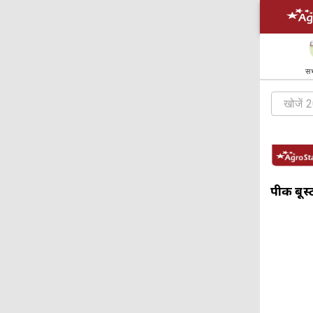
सभ
पीक बूस