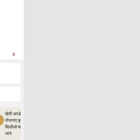
खेती अपडेत,और
योजनाए कृषी ज्ञान
व्हिडीओ माध्यम से
जाने