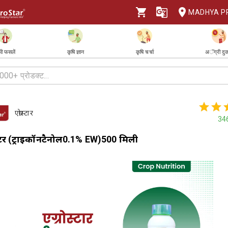
MADHYA P
ी फसलें
कृषि ज्ञान
कृषि चर्चा
अॅग्री दु
एग्रोस्टार
34
्टर (ट्राईकॉनटैनोल0.1% EW)500 मिली