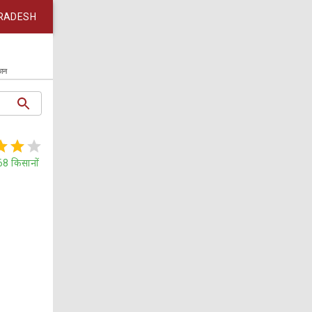
RADESH
कान
68
किसानों