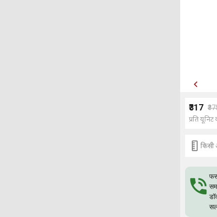
₹317
₹37
प्रति यूनिट 
किसी 
फस
समस
डॉ
सल