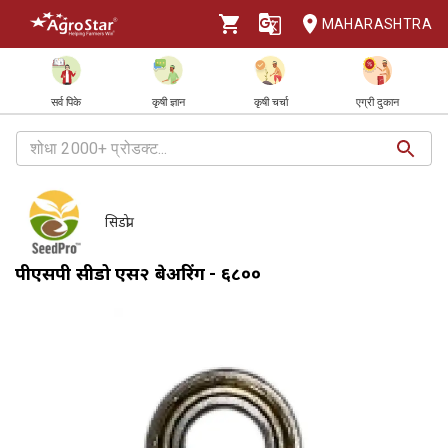
MAHARASHTRA
सर्व पिके
कृषी ज्ञान
कृषी चर्चा
एग्री दुकान
सिडप्रो
पीएसपी सीडप्रो एस२ बेअरिंग - ६८००