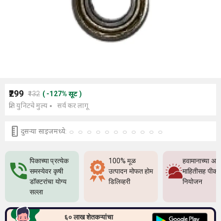
₹299
₹132
(
-127
%
सूट
)
प्रति युनिटचे मुल्य
सर्व कर लागू
दुसर्‍या साइजमध्ये:
पिकाच्या प्रत्येक
100% मूळ
हवामानाच्या अच
समस्येवर कृषी
उत्पादन मोफत होम
माहितीसह पीक
डॉक्टरांचा योग्य
डिलिव्हरी
नियोजन
सल्ला
६० लाख शेतकऱ्यांचा