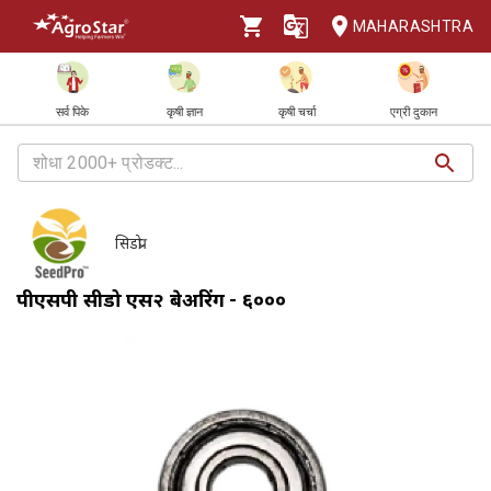
MAHARASHTRA
सर्व पिके
कृषी ज्ञान
कृषी चर्चा
एग्री दुकान
सिडप्रो
पीएसपी सीडप्रो एस२ बेअरिंग - ६०००