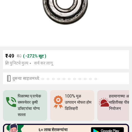
₹149
₹40
(
-272
%
सूट
)
प्रति युनिटचे मुल्य
सर्व कर लागू
दुसर्‍या साइजमध्ये:
पिकाच्या प्रत्येक
100% मूळ
हवामानाच्या अच
समस्येवर कृषी
उत्पादन मोफत होम
माहितीसह पीक
डॉक्टरांचा योग्य
डिलिव्हरी
नियोजन
सल्ला
६० लाख शेतकऱ्यांचा