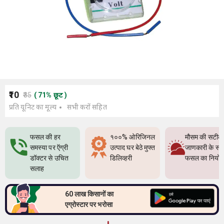
₹10
₹35
(
71
%
छूट
)
प्रति यूनिट का मूल्य
सभी करों सहित
फसल की हर
१००% ओरिजिनल
मौसम की सटीक
समस्या पर ऍग्री
उत्पाद घर बेठे मुफ्त
जाणकारी के सा
डॉक्टर से उचित
डिलिव्हरी
फसल का नियो
सलाह
60 लाख किसानों का
एग्रोस्टार पर भरोसा