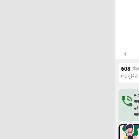
₹508
₹75
प्रति यूनिट 
फस
समस
डॉ
सल