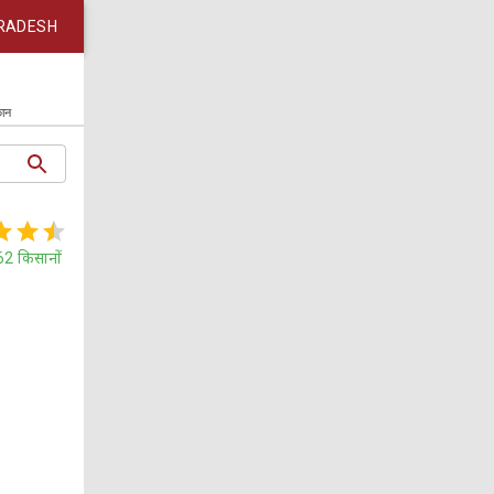
RADESH
कान
62
किसानों