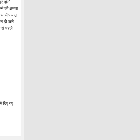
े दोनों
ने की क्षमता
्था में फसल
त हो पाते
 से पहले
ें दिए गए