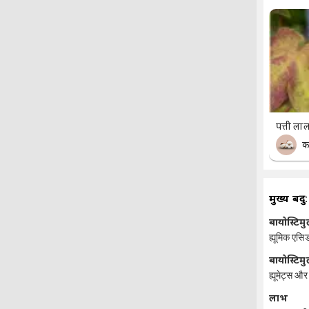
पत्ती ला
क
मुख्य बिंदु:
बायोस्टिमु
ह्यूमिक एसि
बायोस्टिमु
ह्यूमेट्स औ
लाभ