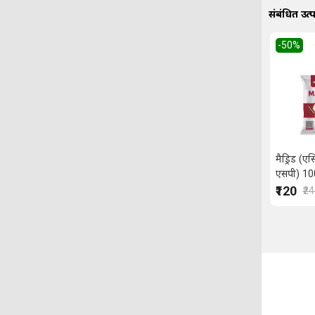
संबंधित उत्
-50
%
मैड्रिड (ए
एसपी) 100 
₹120
₹2