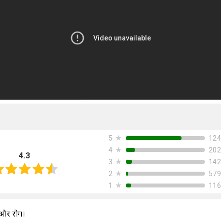
★
124
5
★
202
4
4.3
★
142
3
★
579
2
★
116
1
 और रोग।