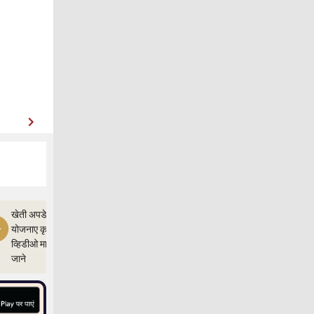
खेती अपडेत,और
योजनाए कृषी ज्ञान
व्हिडीओ माध्यम से
जाने