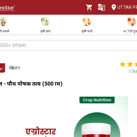
UTTAR P
ी फसलें
कृषि ज्ञान
कृषि चर्चा
अॅग्री दु
एग्रोस्टार
176
 - पौध पोषक तत्व (500 ग्राम)