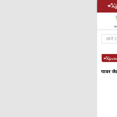
सभ
पावर जेल