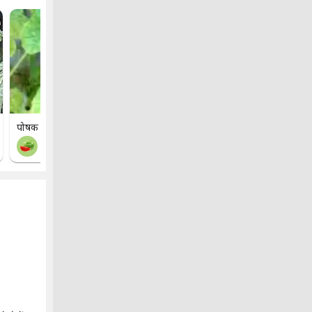
पोषक तत्वों की कमी
पुष्पन
तरबूज
अरहर