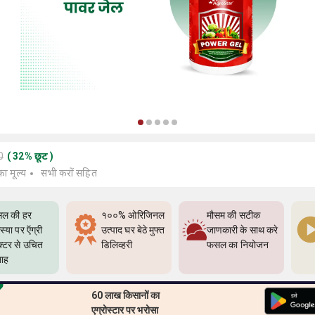
0
(
32
%
छूट
)
का मूल्य
सभी करों सहित
ल की हर
१००% ओरिजिनल
मौसम की सटीक
्या पर ऍग्री
उत्पाद घर बेठे मुफ्त
जाणकारी के साथ करे
क्टर से उचित
डिलिव्हरी
फसल का नियोजन
ाह
60 लाख किसानों का
एग्रोस्टार पर भरोसा