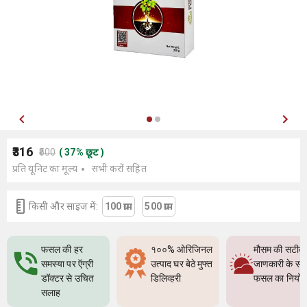
₹316
₹500
(
37
%
छूट
)
प्रति यूनिट का मूल्य
सभी करों सहित
किसी और साइज में:
100 ग्राम
500 ग्राम
फसल की हर
१००% ओरिजिनल
मौसम की सटीक
समस्या पर ऍग्री
उत्पाद घर बेठे मुफ्त
जाणकारी के सा
डॉक्टर से उचित
डिलिव्हरी
फसल का नियो
सलाह