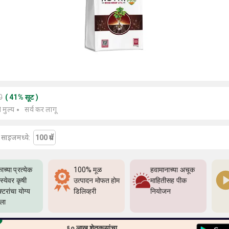
0
(
41
%
सूट
)
े मुल्य
सर्व कर लागू
या साइजमध्ये:
100 ग्रॅम
ाच्या प्रत्येक
100% मूळ
हवामानाच्या अचूक
्येवर कृषी
उत्पादन मोफत होम
माहितीसह पीक
्टरांचा योग्य
डिलिव्हरी
नियोजन
्ला
६० लाख शेतकऱ्यांचा