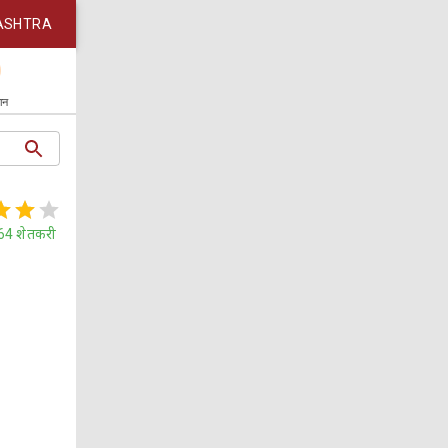
ASHTRA
कान
64
शेतकरी