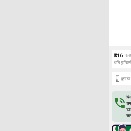
₹316
₹54
प्रति युनिटच
दुसर्‍
पिक
समस
डॉक
सल