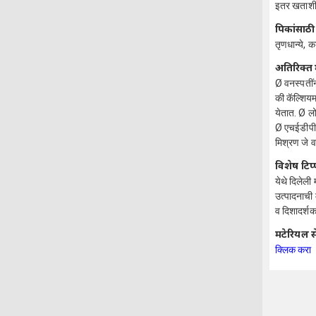
इतर खताशी
पिकांसाठी
तृणधान्ये,
अतिरिक्त 
Ø वनस्पतीं
की कॅल्शियम
येतात. Ø लो
Ø एचईडीपी फ
मिश्रण जे व
विशेष टिप
येथे दिलेली
उत्पादनाची 
व दिशादर्शक 
मटेरियल स
क्लिक करा