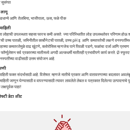
 सुसंगत
 लागू
 कडधान्ये आणि तेलबिया, भाजीपाला, ऊस, फळे पीक
माहिती
ना लोहाची उपलब्धता सहसा फारच कमी असते. ज्या परिस्थितीत लोह उपलब्धतेवर परिणाम होऊ
ची उच्च पातळी, जमिनीतील कार्बोनेटची पातळी, उच्च pH इ. आणि कमतरतेची लक्षणे वनस्पतींमध्
हाच्या कमतरतेमुळे वाढ खुंटणे, क्लोरोसिस म्हणजेच पाने पिवळी पडणे, फळांचा दर्जा आणि प्रमाण
ॉर्म्युलेशन सर्व प्रकारच्या मातीमध्ये अगदी अल्कधर्मी मातीतही प्रभावीपणे कार्य करते. Ø स्फुरद
नस्पतींच्या वाढीसाठी उत्तम संयोजन आहे.
्पणी
 माहिती फक्त संदर्भासाठी आहे. विशेषत: म्हणजे मातीचे प्रकार आणि वातावरणाच्या बदलावर अवलं
माहिती जाणून घेण्यासाठी व वापरण्यासाठी त्यावर लावलेले लेबल व पत्रकात दिलेल्या उत्पादनाचे प
लक्षपूर्वक पाहा!
ेफ्टी डेटा शीट