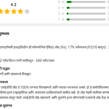
★
4
4.2
★
3
★
2
★
1
गुणधर्म:
हायड्रॉक्सी इथाइलिडीन डी फॉस्फोनिक ऍसिड) लोह (Fe): 17% फॉस्फरस (P2O5 म्हणून) 
2 ग्रॅम/लिटर पाणी मातीमधून - 500 ग्रॅम/एकर
ी पद्धत
णी आणि खतामध्ये मिसळून
ारकता
्रो एचईडीपी लोह हे 100% पाण्यात विरघळणारे आणि पावडर स्वरूपात असते. Ø हे क्लोरोफिलच्या
ीच्या इतर एन्झाइमॅटिक आणि चयापचय प्रक्रियांमध्ये सामील आहे. Ø लोह नेहमी मातीच्या कणा
्वरूपात बांधून ठेवते. एचईडीपी लोह सहजपणे आणि तुलनेने इतर कोणत्याही प्रकारचे लोह घेऊ 
स सुसंगत