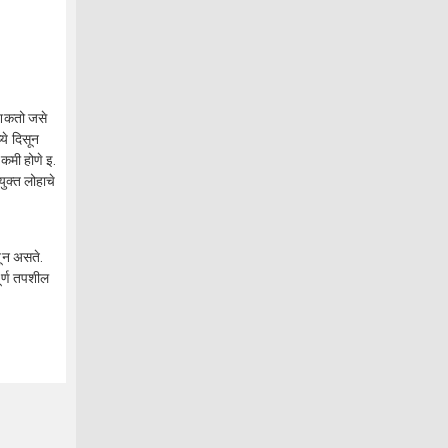
 शकतो जसे
ये दिसून
 कमी होणे इ.
युक्त लोहाचे
बून असते.
ूर्ण तपशील