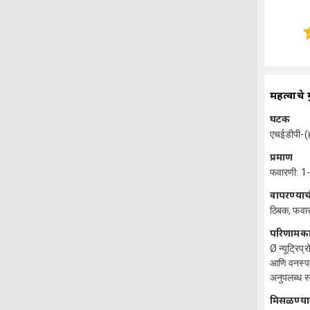
महत्वाचे 
घटक
एचईडीपी-(
प्रमाण
फवारणी: 1-
वापरण्याच
ठिबक, फवार
परिणामक
Ø न्यूट्रिप
आणि वनस्पत
अनुपलब्ध स
मिसळण्या