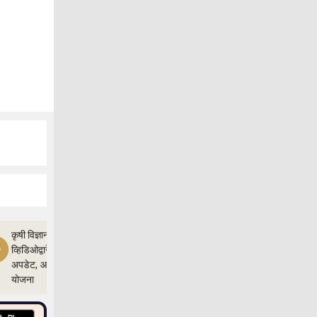
कृषी विज्ञान
व्हिडिओद्वारे शेतीचे
अपडेट, आणि
योजना