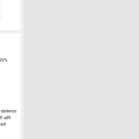
8
5
3
5
: 30%
 संश्लेषणात
ंशी आणि
शकते