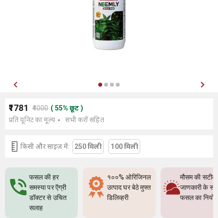
₹1781
₹4000
(
55
%
छूट
)
प्रति यूनिट का मूल्य
सभी करों सहित
किसी और साइज में:
250 मिली
100 मिली
फसल की हर
१००% ओरिजिनल
मौसम की सटीक
समस्या पर ऍग्री
उत्पाद घर बेठे मुफ्त
जाणकारी के सा
डॉक्टर से उचित
डिलिव्हरी
फसल का नियो
सलाह