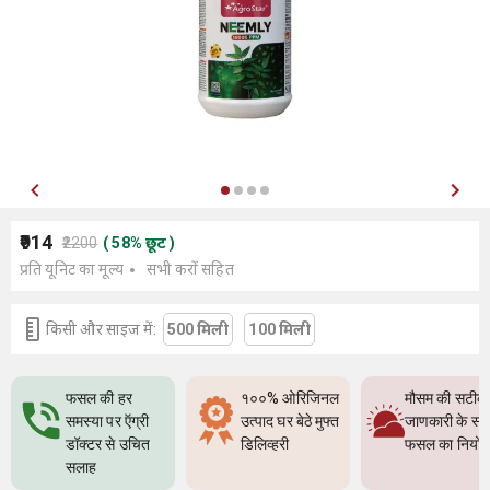
₹914
₹2200
(
58
%
छूट
)
प्रति यूनिट का मूल्य
सभी करों सहित
किसी और साइज में:
500 मिली
100 मिली
फसल की हर
१००% ओरिजिनल
मौसम की सटीक
समस्या पर ऍग्री
उत्पाद घर बेठे मुफ्त
जाणकारी के सा
डॉक्टर से उचित
डिलिव्हरी
फसल का नियो
सलाह