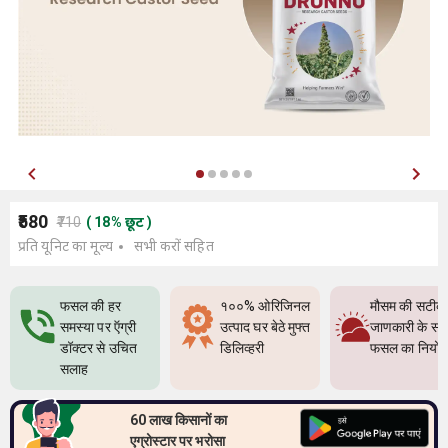
₹580
₹710
(
18
%
छूट
)
प्रति यूनिट का मूल्य
सभी करों सहित
फसल की हर
१००% ओरिजिनल
मौसम की सटीक
समस्या पर ऍग्री
उत्पाद घर बेठे मुफ्त
जाणकारी के सा
डॉक्टर से उचित
डिलिव्हरी
फसल का नियो
सलाह
60 लाख किसानों का
एग्रोस्टार पर भरोसा