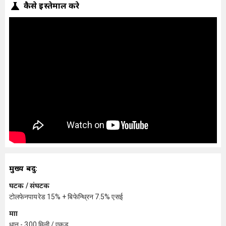
कैसे इस्तेमाल करे
मुख्य बिंदु:
घटक / संघटक
टोलफेनपायरेड 15% + बिफेन्थ्रिन 7.5% एसई
मात्रा
धान - 300 मिली / एकड़