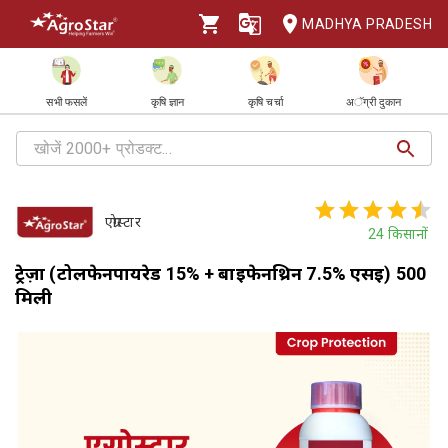
MADHYA PRADESH
सभी फसलें
कृषि ज्ञान
कृषि चर्चा
अॅग्री दुकान
एग्रोस्टार
24
किसानों
ट्रेज़ा (टोलफेनपायरेड 15% + बाईफेनथ्रिन 7.5% एसई) 500
मिली