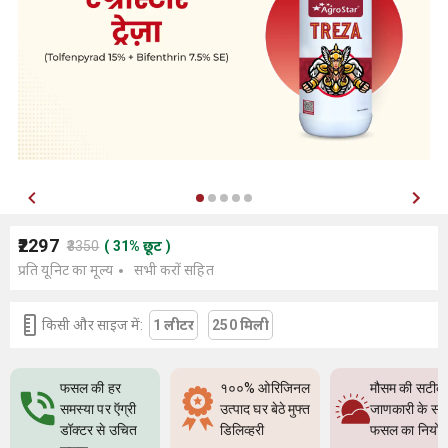
₹2297
₹3350
(
31
%
छूट
)
प्रति यूनिट का मूल्य
सभी करों सहित
किसी और साइज में:
1 लीटर
250 मिली
फसल की हर
१००% ओरिजिनल
मौसम की सटीक
समस्या पर ऍग्री
उत्पाद घर बेठे मुफ्त
जाणकारी के सा
डॉक्टर से उचित
डिलिव्हरी
फसल का नियो