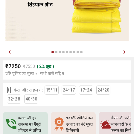
₹17250
₹17550
(
2
%
छूट
)
प्रति यूनिट का मूल्य
सभी करों सहित
किसी और साइज में:
15*11
24*17
17*24
24*20
32*28
40*30
फसल की हर
१००% ओरिजिनल
मौसम की सटीक
समस्या पर ऍग्री
उत्पाद घर बेठे मुफ्त
जाणकारी के सा
डॉक्टर से उचित
डिलिव्हरी
फसल का नियो