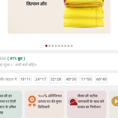
6500
(
41
%
छूट
)
का मूल्य
सभी करों सहित
और साइज में:
15*11
24*17
32*28
40*30
11*50
60*40
ल की हर
१००% ओरिजिनल
मौसम की सटीक
्या पर ऍग्री
उत्पाद घर बेठे मुफ्त
जाणकारी के साथ करे
क्टर से उचित
डिलिव्हरी
फसल का नियोजन
ाह