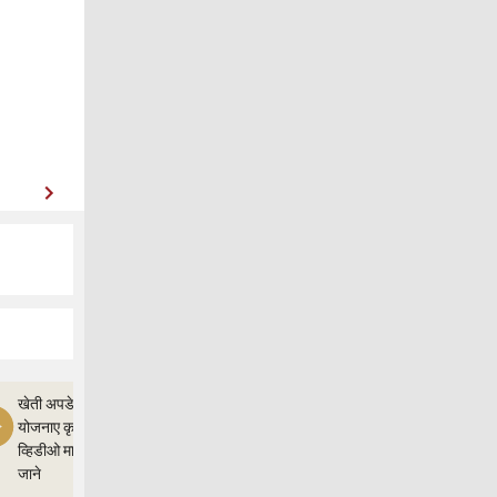
खेती अपडेत,और
योजनाए कृषी ज्ञान
व्हिडीओ माध्यम से
जाने