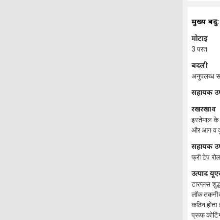
मुख्य बिंदु:
मोटाई
3 परत
बदली
अनुपलब्ध स
सहायक 
रखरखाव
इस्तेमाल के
और आग व कुत
सहायक 
फ्री टेप रो
उत्पाद यू
टारप्लस शुद
लॉक तकनीक 
कठिन होता ह
प्रूफ कोटि