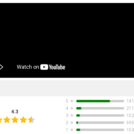
★
141
5
★
211
4
4.3
★
152
3
★
695
2
★
153
1