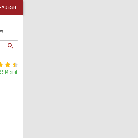
RADESH
कान
25
किसानों