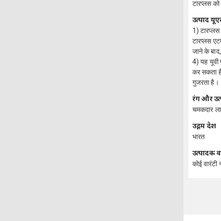
टारप्लस को 
उत्पाद यू
1) टारप्लस
टारप्लस एट
जाने के बा
4) यह यूवी
कर सकता है।
गुजरता है।
रंग और उत्
चमकदार ला
उद्गम देश
भारत
उत्पादक वा
कोई वारंटी न