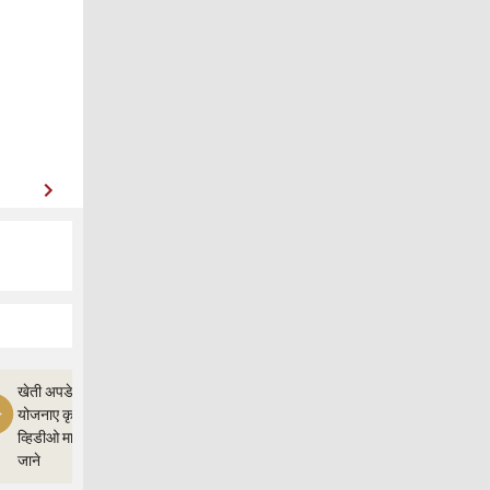
खेती अपडेत,और
योजनाए कृषी ज्ञान
व्हिडीओ माध्यम से
जाने