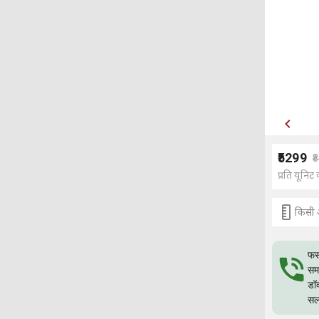
₹5299
₹
प्रति यूनिट 
किसी 
फस
समस
डॉ
सल