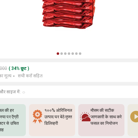
8000
(
34
%
छूट
)
का मूल्य
सभी करों सहित
और साइज में:
ल की हर
१००% ओरिजिनल
मौसम की सटीक
्या पर ऍग्री
उत्पाद घर बेठे मुफ्त
जाणकारी के साथ करे
क्टर से उचित
डिलिव्हरी
फसल का नियोजन
ाह