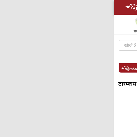
सभ
टारप्लस