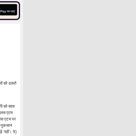
लों को ढकते
दगी को साफ
रप्लस एटम
प्लस एटम पर
ो नुकसान
ें नहीं। 9)