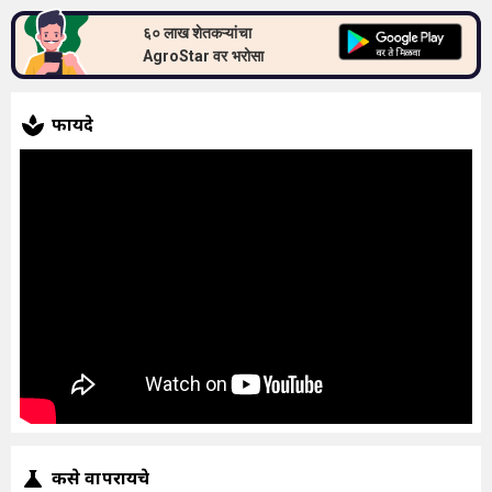
६० लाख शेतकऱ्यांचा
AgroStar वर भरोसा
फायदे
कसे वापरायचे