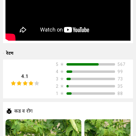
रेटिंग
★
567
5
★
99
4
4.1
★
73
3
★
35
2
★
88
1
कीड व रोग