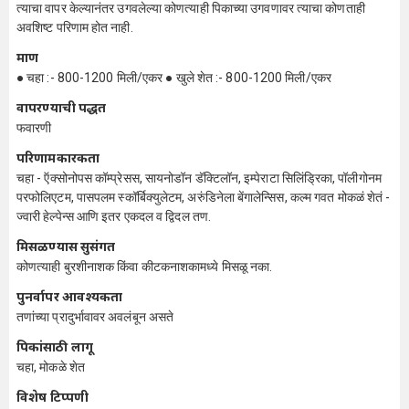
त्याचा वापर केल्यानंतर उगवलेल्या कोणत्याही पिकाच्या उगवणावर त्याचा कोणताही
अवशिष्ट परिणाम होत नाही.
प्रमाण
● चहा :- 800-1200 मिली/एकर ● खुले शेत :- 800-1200 मिली/एकर
वापरण्याची पद्धत
फवारणी
परिणामकारकता
चहा - ऍक्सोनोपस कॉम्प्रेसस, सायनोडॉन डॅक्टिलॉन, इम्पेराटा सिलिंड्रिका, पॉलीगोनम
परफोलिएटम, पासपलम स्कॉर्बिक्युलेटम, अरुंडिनेला बेंगालेन्सिस, कल्म गवत मोकळं शेतं -
ज्वारी हेल्पेन्स आणि इतर एकदल व द्विदल तण.
मिसळण्यास सुसंगत
कोणत्याही बुरशीनाशक किंवा कीटकनाशकामध्ये मिसळू नका.
पुनर्वापर आवश्यकता
तणांच्या प्रादुर्भावावर अवलंबून असते
पिकांसाठी लागू
चहा, मोकळे शेत
विशेष टिप्पणी