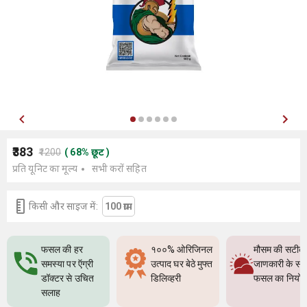
₹383
₹1200
(
68
%
छूट
)
प्रति यूनिट का मूल्य
सभी करों सहित
किसी और साइज में:
100 ग्राम
फसल की हर
१००% ओरिजिनल
मौसम की सटीक
समस्या पर ऍग्री
उत्पाद घर बेठे मुफ्त
जाणकारी के सा
डॉक्टर से उचित
डिलिव्हरी
फसल का नियो
सलाह