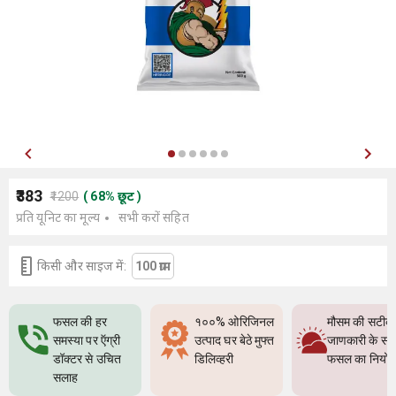
₹383
₹1200
(
68
%
छूट
)
प्रति यूनिट का मूल्य
सभी करों सहित
किसी और साइज में:
100 ग्राम
फसल की हर
१००% ओरिजिनल
मौसम की सटीक
समस्या पर ऍग्री
उत्पाद घर बेठे मुफ्त
जाणकारी के सा
डॉक्टर से उचित
डिलिव्हरी
फसल का नियो
सलाह