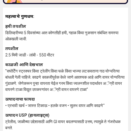
महत्वाचे गुणधर्म:
हमी तपशील
डिलिव्हरीच्या 5 दिवसांच्या आत कोणतीही हमी, गहाळ किंवा नुकसान संबंधित समस्या
ओळखली जावी.
तपशील
2.5 मिमी जाडी - लांबी - 550 मीटर
काळजी आणि देखभाल
"सपोर्टिंग स्ट्रक्चर किंवा ट्रेलींग किंवा फळे किंवा भाज्या लटकवताना गाठ योग्यरित्या
बांधली गेली पाहिजे. काढणे काळजीपूर्वक केले जाणे आवश्यक आहे आणि वायर योग्यरित्या
गुंडाळणे. जेणेकरून पुन्हा वापरता येईल गरम किंवा ज्वलनशील पदार्थावर अॅग्री वायर
वापरणे टाळा विद्युत उपकरणांवर अॅग्री वायर वापरणे टाळा"
उत्पादनाचा फायदा
• प्रभावी खर्च • जास्त टिकाऊ • हलके वजन • सुलभ वापर आणि काढणे"
उत्पादन USP (हायलाइट्स)
ट्रेलीस, जाळीच्या उद्देशासाठी आणि GI वायर बदलण्यासाठी उत्तम, त्यामुळे ते गंजरोधक
बनते.