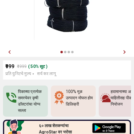
₹999
₹1999
(
50
%
सूट
)
प्रति युनिटचे मुल्य
सर्व कर लागू
पिकाच्या प्रत्येक
100% मूळ
हवामानाच्या अच
समस्येवर कृषी
उत्पादन मोफत होम
माहितीसह पीक
डॉक्टरांचा योग्य
डिलिव्हरी
नियोजन
सल्ला
६० लाख शेतकऱ्यांचा
AgroStar वर भरोसा