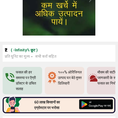
₹2
(
-Infinity
%
छूट
)
प्रति यूनिट का मूल्य
सभी करों सहित
फसल की हर
१००% ओरिजिनल
मौसम की सटीक
समस्या पर ऍग्री
उत्पाद घर बेठे मुफ्त
जाणकारी के सा
डॉक्टर से उचित
डिलिव्हरी
फसल का नियो
सलाह
60 लाख किसानों का
एग्रोस्टार पर भरोसा