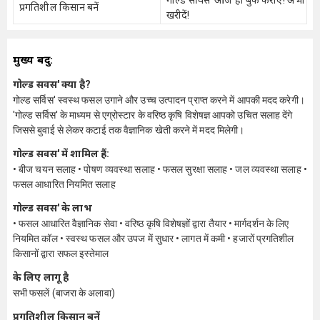
गोल्ड सर्विस' आज ही बुक कराएं! अभी
प्रगतिशील किसान बनें
खरीदें!
मुख्य बिंदु:
गोल्ड सर्विस' क्या है?
गोल्ड सर्विस' स्वस्थ फसल उगाने और उच्च उत्पादन प्राप्त करने में आपकी मदद करेगी।
'गोल्ड सर्विस' के माध्यम से एग्रोस्टार के वरिष्ठ कृषि विशेषज्ञ आपको उचित सलाह देंगे
जिससे बुवाई से लेकर कटाई तक वैज्ञानिक खेती करने में मदद मिलेगी।
गोल्ड सर्विस' में शामिल हैं:
• बीज चयन सलाह • पोषण व्यवस्था सलाह • फसल सुरक्षा सलाह • जल व्यवस्था सलाह •
फसल आधारित नियमित सलाह
गोल्ड सर्विस' के लाभ
• फसल आधारित वैज्ञानिक सेवा • वरिष्ठ कृषि विशेषज्ञों द्वारा तैयार • मार्गदर्शन के लिए
नियमित कॉल • स्वस्थ फसल और उपज में सुधार • लागत में कमी • हजारों प्रगतिशील
किसानों द्वारा सफल इस्तेमाल
के लिए लागू है
सभी फसलें (बाजरा के अलावा)
प्रगतिशील किसान बनें