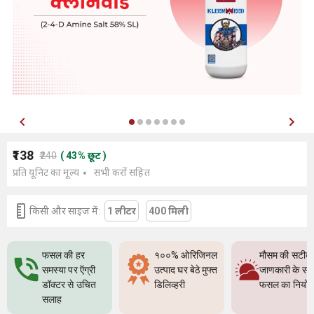
₹138
₹240
(
43
%
छूट
)
प्रति यूनिट का मूल्य
सभी करों सहित
किसी और साइज में:
1 लीटर
400 मिली
फसल की हर
१००% ओरिजिनल
मौसम की सटीक
समस्या पर ऍग्री
उत्पाद घर बेठे मुफ्त
जाणकारी के सा
डॉक्टर से उचित
डिलिव्हरी
फसल का नियो
सलाह