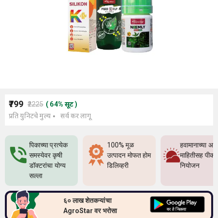
₹799
₹2225
(
64
%
सूट
)
प्रति युनिटचे मुल्य
सर्व कर लागू
पिकाच्या प्रत्येक
100% मूळ
हवामानाच्या अच
समस्येवर कृषी
उत्पादन मोफत होम
माहितीसह पीक
डॉक्टरांचा योग्य
डिलिव्हरी
नियोजन
सल्ला
६० लाख शेतकऱ्यांचा
AgroStar वर भरोसा