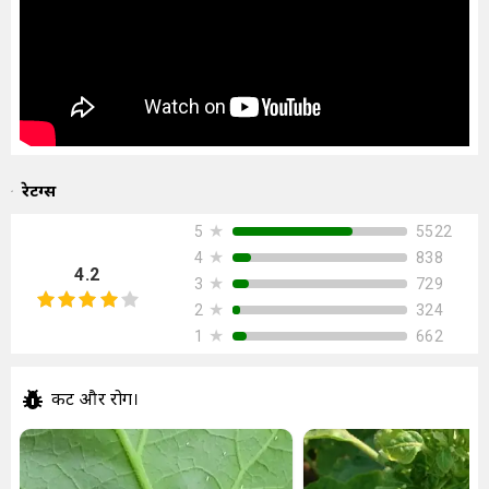
रेटिंग्स
★
5522
5
★
838
4
4.2
★
729
3
★
324
2
★
662
1
कीट और रोग।