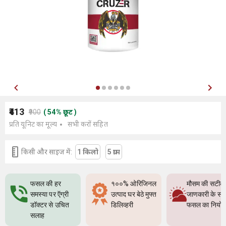
₹413
₹900
(
54
%
छूट
)
प्रति यूनिट का मूल्य
सभी करों सहित
किसी और साइज में:
1 किलो
5 ग्राम
फसल की हर
१००% ओरिजिनल
मौसम की सटीक
समस्या पर ऍग्री
उत्पाद घर बेठे मुफ्त
जाणकारी के सा
डॉक्टर से उचित
डिलिव्हरी
फसल का नियो
सलाह