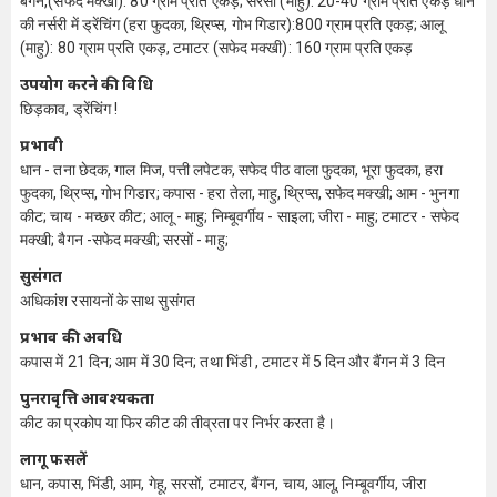
बैगन,(सफेद मक्खी): 80 ग्राम प्रति एकड़; सरसों (माहु): 20-40 ग्राम प्रति एकड़ धान
की नर्सरी में ड्रेंचिंग (हरा फुदका, थ्रिप्स, गोभ गिडार):800 ग्राम प्रति एकड़; आलू
(माहु): 80 ग्राम प्रति एकड़, टमाटर (सफेद मक्खी): 160 ग्राम प्रति एकड़
उपयोग करने की विधि
छिड़काव, ड्रेंचिंग !
प्रभावी
धान - तना छेदक, गाल मिज, पत्ती लपेटक, सफेद पीठ वाला फुदका, भूरा फुदका, हरा
फुदका, थ्रिप्स, गोभ गिडार; कपास - हरा तेला, माहु, थ्रिप्स, सफेद मक्खी; आम - भुनगा
कीट; चाय - मच्छर कीट; आलू - माहु; निम्बूवर्गीय - साइला; जीरा - माहु; टमाटर - सफेद
मक्खी; बैगन -सफेद मक्खी; सरसों - माहु;
सुसंगत
अधिकांश रसायनों के साथ सुसंगत
प्रभाव की अवधि
कपास में 21 दिन; आम में 30 दिन; तथा भिंडी , टमाटर में 5 दिन और बैंगन में 3 दिन
पुनरावृत्ति आवश्यकता
कीट का प्रकोप या फिर कीट की तीव्रता पर निर्भर करता है।
लागू फसलें
धान, कपास, भिंडी, आम, गेहू, सरसों, टमाटर, बैंगन, चाय, आलू, निम्बूवर्गीय, जीरा