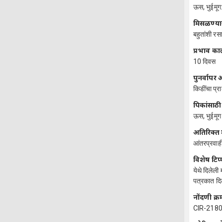
ऊस, भुईमूग:
मिसळण्या
बहुतांशी रस
प्रभाव क
10 दिवस
पुनर्वाप
किडींचा प्रा
पिकांसाठी
ऊस, भुईमूग
अतिरिक्त 
आंतरप्रवाही
विशेष टिप
येथे दिलेली
पत्रकात दिले
नोंदणी क्र
CIR-2180