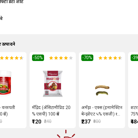
ेफ्टी डेटा शीट
वे
 उत्पादने
-50
%
-70
%
-3
- वनस्पती
मॅद्रिद (ॲसिटामीप्रिड 20
अमॅझ - एक्स (इमामेक्टिन
शटर
ग्रॅम)
% एसपी) 100 ग्रॅम
बेन्झोएट ५% एसजी) १००
75% 
ग्रॅम
₹120
₹237
₹48
50
₹240
₹800