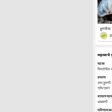
हुमणीचा प्
महत्वाचे 
घटक
फिप्रोनील 
प्रमाण
उस (हुमणी-
ग्रॅम/एकर
वापरण्याच
आळवणी
परिणामक