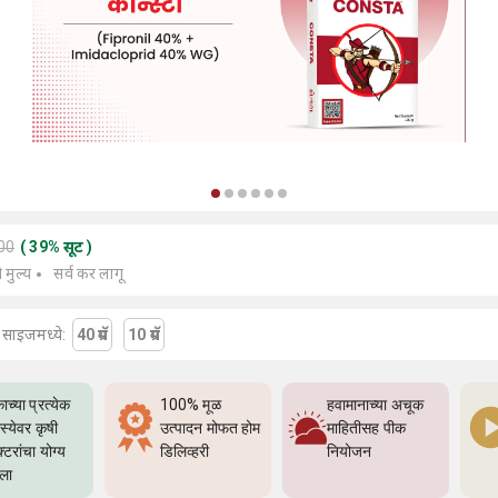
400
(
39
%
सूट
)
े मुल्य
सर्व कर लागू
या साइजमध्ये:
40 ग्रॅम
10 ग्रॅम
ाच्या प्रत्येक
100% मूळ
हवामानाच्या अचूक
्येवर कृषी
उत्पादन मोफत होम
माहितीसह पीक
्टरांचा योग्य
डिलिव्हरी
नियोजन
्ला