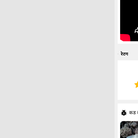
रेटिंग
कीड 