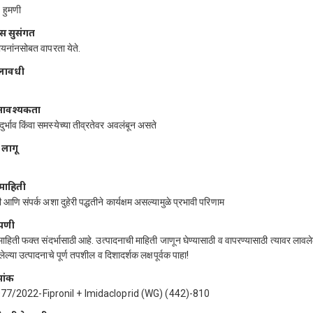
 हुमणी
स सुसंगत
ायनांनसोबत वापरता येते.
ालावधी
र आवश्यकता
दुर्भाव किंवा समस्येच्या तीव्रतेवर अवलंबून असते
 लागू
माहिती
 आणि संपर्क अशा दुहेरी पद्धतीने कार्यक्षम असल्यामुळे प्रभावी परिणाम
्पणी
 माहिती फक्त संदर्भासाठी आहे. उत्पादनाची माहिती जाणून घेण्यासाठी व वापरण्यासाठी त्यावर लावल
ल्या उत्पादनाचे पूर्ण तपशील व दिशादर्शक लक्षपूर्वक पाहा!
मांक
77/2022-Fipronil + Imidacloprid (WG) (442)-810