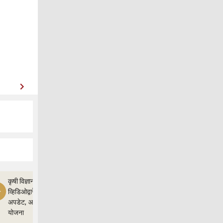
कृषी विज्ञान
व्हिडिओद्वारे शेतीचे
अपडेट, आणि
योजना