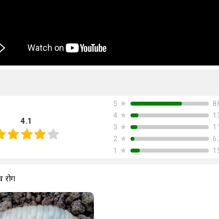
★
8
5
★
1
4
4.1
★
1
3
★
6
2
★
1
1
व रोग