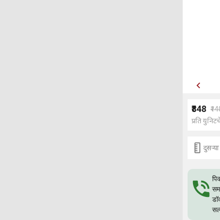
₹848
₹1
प्रति युनिटच
दुसर्‍
पिक
समस
डॉक
सल