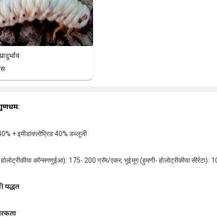
रादुर्भाव
ऊस
गुणधर्म:
40% + इमीडाक्लोप्रिड 40% डब्लूजी
 होलोट्रीकीया कॉन्सगणुईआ): 175- 200 ग्रॅम/एकर; भुईमूग (हुमणी- होलोट्रीकीया सीर्रटा):
ी पद्धत
ारकता