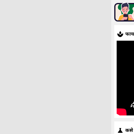
फाय
कसे