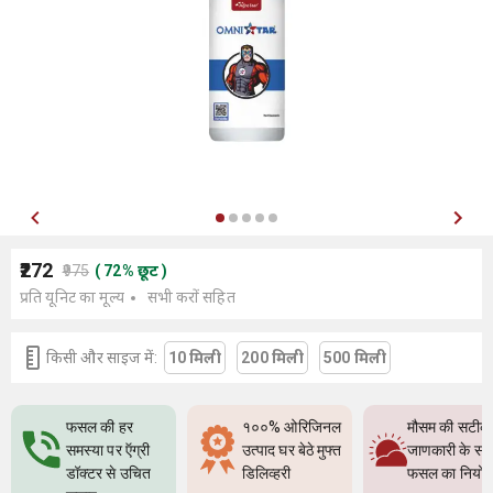
₹272
₹975
(
72
%
छूट
)
प्रति यूनिट का मूल्य
सभी करों सहित
किसी और साइज में:
10 मिली
200 मिली
500 मिली
फसल की हर
१००% ओरिजिनल
मौसम की सटीक
समस्या पर ऍग्री
उत्पाद घर बेठे मुफ्त
जाणकारी के सा
डॉक्टर से उचित
डिलिव्हरी
फसल का नियो