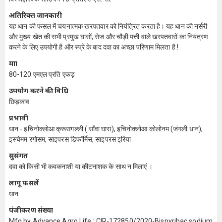
अतिरिक्त जानकारी
यह धान की फसल में चयनात्मक खरपतवार को नियंत्रित करता है। यह धान की नर्सरी
और मुख्य खेत की सभी प्रमुख घासों, सेज और चौड़ी पत्ती वाले खरपतवारों का नियंत्रण
करने के लिए उपयोगी है और स्प्रे के बाद दवा का अच्छा परिणाम मिलता है !
मात्रा
80-120 एमएल प्रति एकड़
उपयोग करने की विधि
छिड़काव
प्रभावी
धान - इचिनोक्लोआ क्रूसगल्ली ( साँवा घास), इचिनोक्लोआ कोलोनम (जंगली धान),
इस्चेमम रगोसम, साइपरस डिफॉर्मिस, साइपरस इरिया
सुसंगत
दवा को किसी भी कवकनाशी या कीटनाशक के साथ न मिलाएं ।
लागू फसलें
धान
पंजीकरण संख्या
Mfg by Advance Agro Life : CIR-172850/2020-Bispyribac sodium