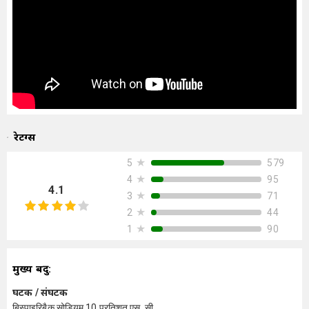
रेटिंग्स
★
579
5
★
95
4
4.1
★
71
3
★
44
2
★
90
1
मुख्य बिंदु:
घटक / संघटक
बिस्पाइरिबैक सोडियम 10 प्रतिशत एस. सी.