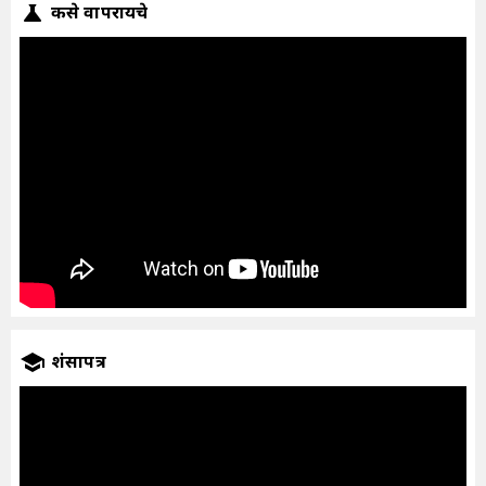
कसे वापरायचे
प्रशंसापत्र