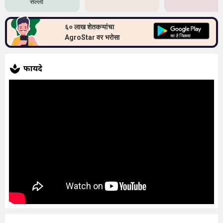
सल्ला
६० लाख शेतकऱ्यांचा
AgroStar वर भरोसा
फायदे