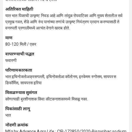
अतिरिक्त माहिती
यात भात पिकाची उत्कृष्ट निवड आहे आणि तांदूळ रोपवाटिका आणि मुख्य शेतातील सर्व
प्रमुख गवत, शेंडे आणि रुंद पानांच्या तणांचे उत्कृष्ट नियंत्रण प्रदान करण्यासाठी ते
वनस्पती प्रणालीमध्ये अत्यंत वेगाने खराब होते.
प्रमाण
80-120 मिली / एकर
वापरण्याची पद्धत
फवारणी
परिणामकारकता
भात:इचिनोक्लोअक्रसगल्ली, इचिनोक्लोआ कॉलोनम, इस्केमम रुगोसम, सायपरस
डिफॉर्मिस, सायपरस इरिया
मिसळण्यास सुसंगत
कोणत्याही बुरशीनाशक किंवा कीटकनाशकामध्ये मिसळू नका.
पिकांसाठी लागू
भात
नोंदणी क्रमांक
Mfg by Advance Agro Life : CIR-172850/2020-Bispyribac sodium