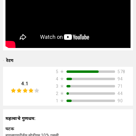
रेटिंग
★
578
5
★
94
4
4.1
★
71
3
★
44
2
★
90
1
महत्वाचे गुणधर्म:
घटक
बायसपायरीबॅक सोडीयम 10% एससी