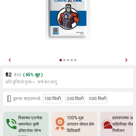
₹52
₹150
(
65
%
सूट
)
प्रति युनिटचे मुल्य
सर्व कर लागू
दुसर्‍या साइजमध्ये:
100 मिली
200 मिली
500 मिली
पिकाच्या प्रत्येक
100% मूळ
हवामानाच्या अच
समस्येवर कृषी
उत्पादन मोफत होम
माहितीसह पीक
डॉक्टरांचा योग्य
डिलिव्हरी
नियोजन