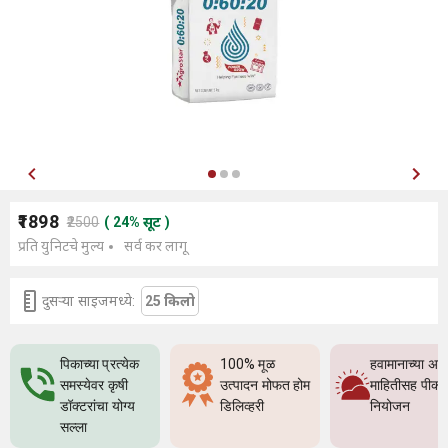
₹1898
₹2500
(
24
%
सूट
)
प्रति युनिटचे मुल्य
सर्व कर लागू
दुसर्‍या साइजमध्ये:
25 किलो
पिकाच्या प्रत्येक
100% मूळ
हवामानाच्या अच
समस्येवर कृषी
उत्पादन मोफत होम
माहितीसह पीक
डॉक्टरांचा योग्य
डिलिव्हरी
नियोजन
सल्ला