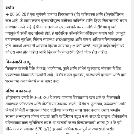
वर्णन
➔ 00:60:20 हे एक पूर्णपणे पाण्यात विरघळणारे (पी) फॉस्फरस आणि (के)पोटॅशियम
खत आहे, जे खास करून चुनखडीयुक्त मातीच्या जमिनीत आणि ड्रिप सिंचनासाठी तयार
करण्यात आले आहे. हे पीकांना तत्काळ उपलब्ध फॉस्फरस आणि पोटॅशियम पुरवते,
ज्यामुळे पिकांची वाढ चांगली होते. हे पारंपरिक फॉस्फोरिक अ‍ॅसिडचा पर्याय आहे, त्यामुळे
वापरण्यास सुरक्षित, सिंचन व्यवस्था अडथळामुक्त आणि पोषण अधिक परिणामकारक
होते. यामध्ये असणारी आम्लीय क्रिया पाण्याचा pH कमी करते, त्यामुळे पाईपलाईनमध्ये
स्केल्स जमा होत नाहीत आणि ड्रिप/स्प्रिंकलरची छिद्रं चोक होत नाहीत.
पिकांसाठी लागू
शिफारस केलेली पिके: हे फळे, भाजीपाला, फुले आणि शोभेचे फुलझाड सोबतच विविध
प्रकारच्या पिकांसाठी उपयोगी आहे , विशेषकरून फुलांच्या, फळधारणे दरम्यान आणि दाणे
भरण्याच्या अवस्थेमध्ये याचा वापर करा.
परिणामकारकता
ॲग्रोस्टार एनपी के 0-60-20 हे जलद पाण्यात विरघळणारे खत आहे जे पिकासाठी
आवश्यक फॉस्फरस आणि पोटॅशियम उपलब्ध करते , विशेषत: फुलांच्या, फळधारणा आणि
बियाणे निर्मिती यांसारख्या गंभीर वाढीच्या अवस्थेत याचा वापर करावा. त्याचे अम्लीय
स्वरूप अन्नद्रव्य शोषण वाढवते आणि फर्टिगेशन पद्धत मध्ये अडथळे टाळून, दीर्घकालीन
परिणामकारकता सुनिश्चित करते. या खताची जलद विरघळण्याची क्षमता (20 डिग्री
सेल्सिअस तापमानात 670 g/L) झाडाची अधिक गरज पूर्ण करण्यासाठी त्वरीत