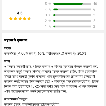
★
40
5
★
6
4
4.5
★
2
3
★
2
2
★
2
1
महत्वाचे गुणधर्म:
घटक
फॉस्फोरस (P₂O₅ के रूप में): 60%, पोटेशियम (K₂O के रूप में): 20.0%
प्रमाण
● पानांवर फवारणी वापर: १ लिटर पाण्यात ५ ग्रॅम या प्रमाणात मिसळून फवारणी करा,
जेणेकरून संपूर्ण पानांवर (कॅनॉपी) चांगल्या प्रकारे फवारणी होईल. पोषक तत्वे त्वरित
शोषले जावेत यासाठी फुलोरा येण्याच्या आणि सुरुवातीला फळ लागण्याच्या टप्प्यात ही
फवारणी सर्वात जास्त परिणामकारक ठरते. ● जमिनीतून वापर (ठिबक/ड्रेंचिंग): ठिबक
सिंचन किंवा ड्रेंचिंगद्वारे 15-25 किलो प्रति एकर दराने वापर करा, अधिक फॉस्फरस
आणि पोटॅशियम मागणी असलेल्या टप्प्यांसाठी सर्वात योग्य.
वापरण्याची पद्धत
फवारणी (स्प्रे) व जमिनीतून वापर(ठिबक/ड्रेंचिंग)