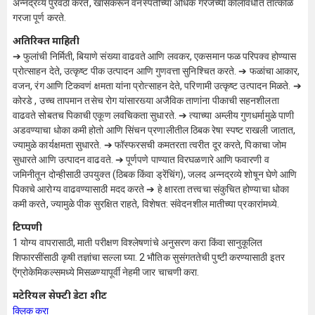
अन्नद्रव्य पुरवठा करते, खासकरून वनस्पतींच्या अधिक गरजेच्या कालावधीत तात्काळ
गरजा पूर्ण करते.
अतिरिक्त माहिती
➔ फुलांची निर्मिती, बियाणे संख्या वाढवते आणि लवकर, एकसमान फळ परिपक्व होण्यास
प्रोत्साहन देते, उत्कृष्ट पीक उत्पादन आणि गुणवत्ता सुनिश्चित करते. ➔ फळांचा आकार,
वजन, रंग आणि टिकवणं क्षमता यांना प्रोत्साहन देते, परिणामी उत्कृष्ट उत्पादन मिळते. ➔
कोरडे , उच्च तापमान तसेच रोग यांसारख्या अजैविक ताणांना पीकाची सहनशीलता
वाढवते सोबतच पिकाची एकूण लवचिकता सुधारते. ➔ त्याच्या अम्लीय गुणधर्मामुळे पाणी
अडवण्याचा धोका कमी होतो आणि सिंचन प्रणालीतील ठिबक रेषा स्पष्ट राखली जातात,
ज्यामुळे कार्यक्षमता सुधारते. ➔ फॉस्फरसची कमतरता त्वरीत दूर करते, पिकाचा जोम
सुधारते आणि उत्पादन वाढवते. ➔ पूर्णपणे पाण्यात विरघळणारे आणि फवारणी व
जमिनीतून दोन्हीसाठी उपयुक्त (ठिबक किंवा ड्रेंचिंग), जलद अन्नद्रव्ये शोषून घेणे आणि
पिकाचे आरोग्य वाढवण्यासाठी मदद करते ➔ हे क्षारता तत्त्वचा संकुचित होण्याचा धोका
कमी करते, ज्यामुळे पीक सुरक्षित राहते, विशेषत: संवेदनशील मातीच्या प्रकारांमध्ये.
टिप्पणी
1 योग्य वापरासाठी, माती परीक्षण विश्लेषणांचे अनुसरण करा किंवा सानुकूलित
शिफारसींसाठी कृषी तज्ञांचा सल्ला घ्या. 2 भौतिक सुसंगततेची पुष्टी करण्यासाठी इतर
ऍग्रोकेमिकल्समध्ये मिसळण्यापूर्वी नेहमी जार चाचणी करा.
मटेरियल सेफ्टी डेटा शीट
क्लिक करा