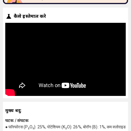
कैसे इस्तेमाल करे
मुख्य बिंदु:
घटक / संघटक
● फॉस्फोरस (P₂O₅): 25%, पोटेशियम (K₂O): 26%, बोरॉन (B): 1%, कम क्लोराइड