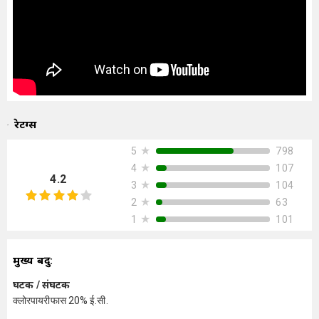
रेटिंग्स
★
798
5
★
107
4
4.2
★
104
3
★
63
2
★
101
1
मुख्य बिंदु:
घटक / संघटक
क्लोरपायरीफास 20% ई.सी.