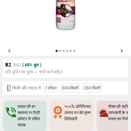
₹52
₹160
(
68
%
छूट
)
प्रति यूनिट का मूल्य
सभी करों सहित
किसी और साइज में:
1 लीटर
500 मिली
250 मिली
फसल की हर
१००% ओरिजिनल
मौसम की सटीक
समस्या पर ऍग्री
उत्पाद घर बेठे मुफ्त
जाणकारी के सा
डॉक्टर से उचित
डिलिव्हरी
फसल का नियो
सलाह