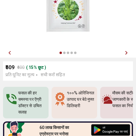
₹509
₹600
(
15
%
छूट
)
प्रति यूनिट का मूल्य
सभी करों सहित
फसल की हर
१००% ओरिजिनल
मौसम की सटीक
समस्या पर ऍग्री
उत्पाद घर बेठे मुफ्त
जाणकारी के सा
डॉक्टर से उचित
डिलिव्हरी
फसल का नियो
सलाह
60 लाख किसानों का
एग्रोस्टार पर भरोसा