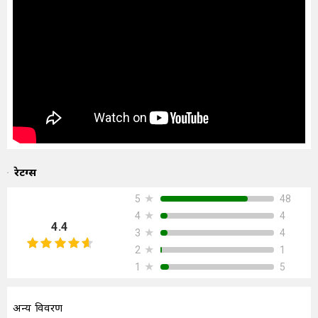
रेटिंग्स
★
48
5
★
4
4
4.4
★
4
3
★
1
2
★
5
1
अन्य विवरण