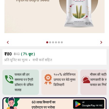
₹780
₹840
(
7
%
छूट
)
प्रति यूनिट का मूल्य
सभी करों सहित
फसल की हर
१००% ओरिजिनल
मौसम की सटीक
समस्या पर ऍग्री
उत्पाद घर बेठे मुफ्त
जाणकारी के सा
डॉक्टर से उचित
डिलिव्हरी
फसल का नियो
सलाह
60 लाख किसानों का
एग्रोस्टार पर भरोसा