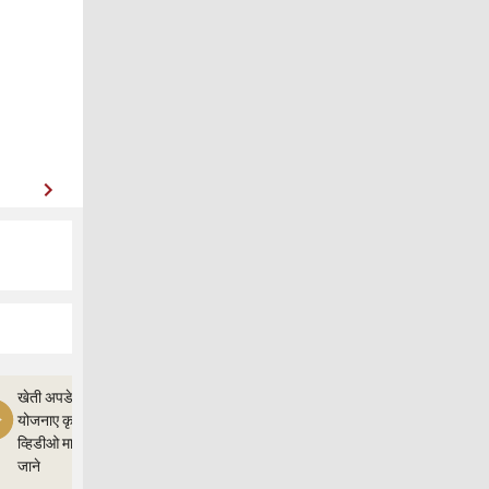
खेती अपडेत,और
योजनाए कृषी ज्ञान
व्हिडीओ माध्यम से
जाने