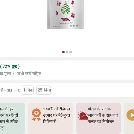
(
72
%
छूट
)
का मूल्य
सभी करों सहित
और साइज में:
1 किग्रा
25 किग्रा
ल की हर
१००% ओरिजिनल
मौसम की सटीक
्या पर ऍग्री
उत्पाद घर बेठे मुफ्त
जाणकारी के साथ करे
क्टर से उचित
डिलिव्हरी
फसल का नियोजन
ाह