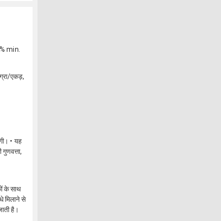
.0% min.
ग्रा/एकड़,
ोगी। • यह
गुणवत्ता,
ं के साथ
े मिलाने से
जाती है।