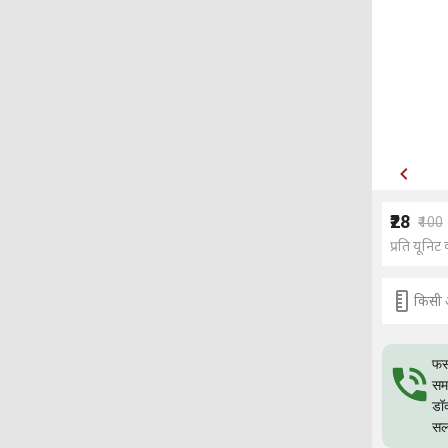
₹28
₹100
प्रति यूनिट 
किसी 
फस
समस
डॉ
सल