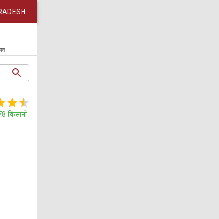
RADESH
कान
78
किसानों