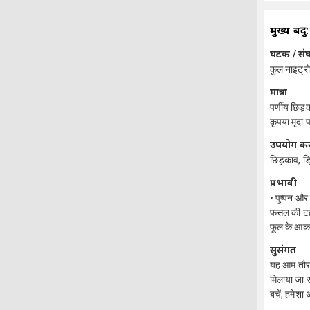
मुख्य बिंदु:
घटक / स
कुल नाइट्र
मात्रा
पर्णीय छिड़
कृपया मृदा प
उपयोग कर
छिड़काव, ड्
प्रभावी
• पुष्पन और
फसल की टहन
फूल के आका
सुसंगत
यह आम तौर 
मिलाया जा स
बचें, हमेशा