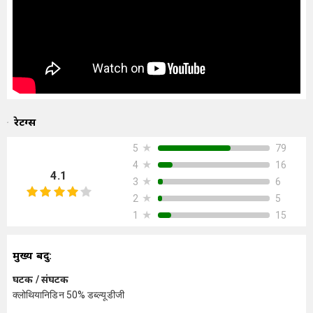
रेटिंग्स
★
79
5
★
16
4
4.1
★
6
3
★
5
2
★
15
1
मुख्य बिंदु:
घटक / संघटक
क्लोथियानिडिन 50% डब्ल्यूडीजी