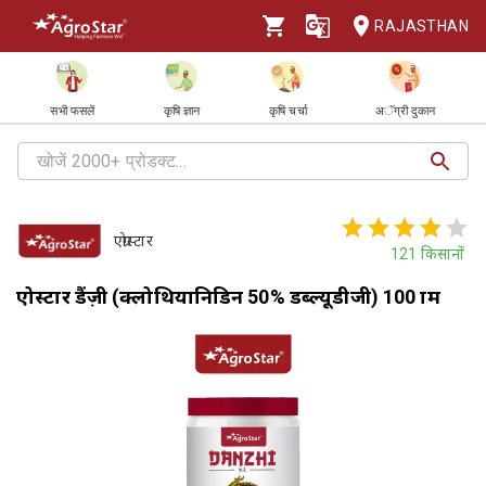
RAJASTHAN
सभी फसलें
कृषि ज्ञान
कृषि चर्चा
अॅग्री दुकान
एग्रोस्टार
121
किसानों
एग्रोस्टार डैंज़ी (क्लोथियानिडिन 50% डब्ल्यूडीजी) 100 ग्राम