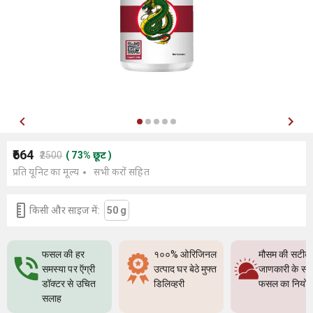
₹664
₹2500
(
73
%
छूट
)
प्रति यूनिट का मूल्य
सभी करों सहित
किसी और साइज में:
50 g
फसल की हर
१००% ओरिजिनल
मौसम की सटीक
समस्या पर ऍग्री
उत्पाद घर बेठे मुफ्त
जाणकारी के सा
डॉक्टर से उचित
डिलिव्हरी
फसल का नियो
सलाह