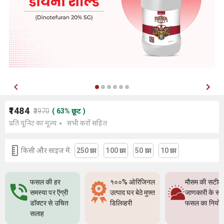
₹1484
₹3970
(
63
%
छूट
)
प्रति यूनिट का मूल्य
सभी करों सहित
किसी और साइज में:
250 ग्राम
100 ग्राम
50 ग्राम
10 ग्राम
फसल की हर
१००% ओरिजिनल
मौसम की सटीक
समस्या पर ऍग्री
उत्पाद घर बेठे मुफ्त
जाणकारी के सा
डॉक्टर से उचित
डिलिव्हरी
फसल का नियो
सलाह