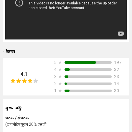
रेटिंग्स
★
197
5
★
32
4
4.1
★
23
3
★
14
2
★
30
1
मुख्य बिंदु:
घटक / संघटक
(डायनोटेफ्यूरान 20% एसजी