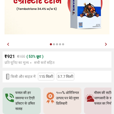
₹1921
₹4100
(
53
%
छूट
)
प्रति यूनिट का मूल्य
सभी करों सहित
किसी और साइज में:
115 मिली
57.7 मिली
फसल की हर
१००% ओरिजिनल
मौसम की सटीक
समस्या पर ऍग्री
उत्पाद घर बेठे मुफ्त
जाणकारी के सा
डॉक्टर से उचित
डिलिव्हरी
फसल का नियो
सलाह