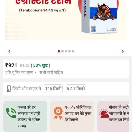
₹1921
₹4100
(
53
%
छूट
)
प्रति यूनिट का मूल्य
सभी करों सहित
किसी और साइज में:
115 मिली
57.7 मिली
फसल की हर
१००% ओरिजिनल
मौसम की सटीक
समस्या पर ऍग्री
उत्पाद घर बेठे मुफ्त
जाणकारी के सा
डॉक्टर से उचित
डिलिव्हरी
फसल का नियो
सलाह