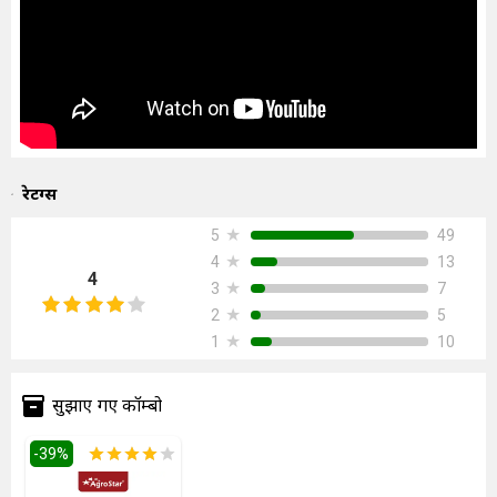
रेटिंग्स
★
49
5
★
13
4
4
★
7
3
★
5
2
★
10
1
सुझाएं गए कॉम्बो
-
39
%