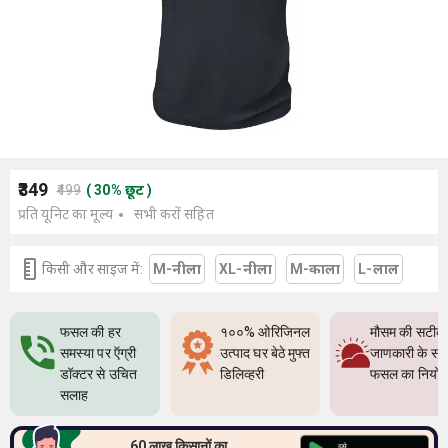
₹349
₹499
(
30
%
छूट
)
प्रति यूनिट का मूल्य
सभी करों सहित
किसी और साइज में:
M-नीला
XL-नीला
M-काला
L-लाल
फसल की हर
१००% ओरिजिनल
मौसम की सटीक
समस्या पर ऍग्री
उत्पाद घर बेठे मुफ्त
जाणकारी के सा
डॉक्टर से उचित
डिलिव्हरी
फसल का नियो
सलाह
60 लाख किसानों का