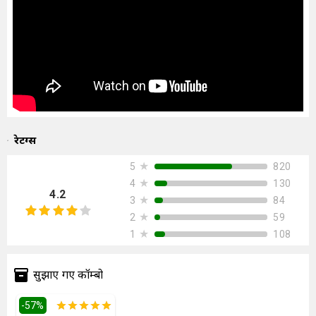
रेटिंग्स
★
820
5
★
130
4
4.2
★
84
3
★
59
2
★
108
1
सुझाएं गए कॉम्बो
-
57
%