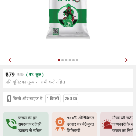
₹579
₹635
(
9
%
छूट
)
प्रति यूनिट का मूल्य
सभी करों सहित
किसी और साइज में:
1 किलो
250 ग्राम
फसल की हर
१००% ओरिजिनल
मौसम की सटीक
समस्या पर ऍग्री
उत्पाद घर बेठे मुफ्त
जाणकारी के सा
डॉक्टर से उचित
डिलिव्हरी
फसल का नियो