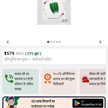
₹1579
₹2000
(
21
%
छूट
)
प्रति यूनिट का मूल्य
सभी करों सहित
फसल की हर
१००% ओरिजिनल
मौसम की सटीक
समस्या पर ऍग्री
उत्पाद घर बेठे मुफ्त
जाणकारी के सा
डॉक्टर से उचित
डिलिव्हरी
फसल का नियो
सलाह
60 लाख किसानों का
एग्रोस्टार पर भरोसा