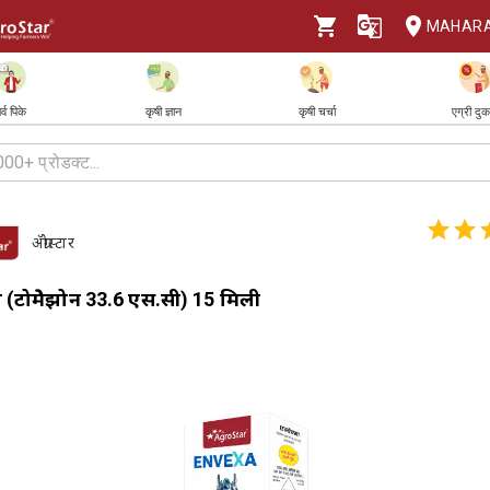
MAHAR
र्व पिके
कृषी ज्ञान
कृषी चर्चा
एग्री दु
ॲग्रोस्टार
्सा (टोप्रेमेझोन 33.6 एस.सी) 15 मिली