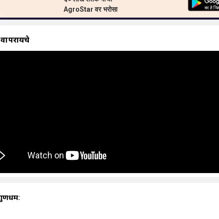
AgroStar वर भरोसा
 वापरायचे
गुणधर्म: