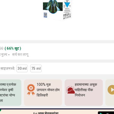
000
(
66
%
सूट
)
े मुल्य
सर्व कर लागू
या साइजमध्ये:
30 ml
75 ml
ाच्या प्रत्येक
100% मूळ
हवामानाच्या अचूक
्येवर कृषी
उत्पादन मोफत होम
माहितीसह पीक
्टरांचा योग्य
डिलिव्हरी
नियोजन
्ला
६० लाख शेतकऱ्यांचा