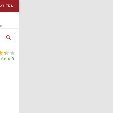
ASHTRA
कान
8
शेतकरी