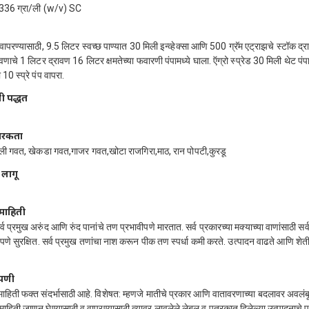
न 336 ग्रा/ली (w/v) SC
वापरण्यासाठी, 9.5 लिटर स्वच्छ पाण्यात 30 मिली इन्व्हेक्सा आणि 500 ग्रॅम एट्राझचे स्टॉक द्
ावणाचे 1 लिटर द्रावण 16 लिटर क्षमतेच्या फवारणी पंपामध्ये घाला. ऍग्रो स्प्रेड 30 मिली थेट पंपा
10 स्प्रे पंप वापरा.
ी पद्धत
ारकता
ली गवत, खेकडा गवत,गाजर गवत,खोटा राजगिरा,माठ, रान पोपटी,कुरडू
 लागू
माहिती
व प्रमुख अरुंद आणि रुंद पानांचे तण प्रभावीपणे मारतात. सर्व प्रकारच्या मक्याच्या वाणांसाठी सर्व
ूर्णपणे सुरक्षित. सर्व प्रमुख तणांचा नाश करून पीक तण स्पर्धा कमी करते. उत्पादन वाढते आणि शेत
्पणी
 माहिती फक्त संदर्भासाठी आहे. विशेषत: म्हणजे मातीचे प्रकार आणि वातावरणाच्या बदलावर अवलं
माहिती जाणून घेण्यासाठी व वापरण्यासाठी त्यावर लावलेले लेबल व पत्रकात दिलेल्या उत्पादनाचे प