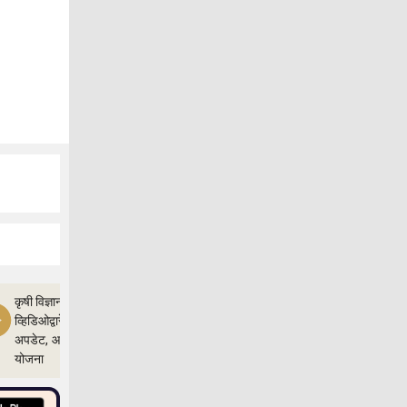
कृषी विज्ञान
व्हिडिओद्वारे शेतीचे
अपडेट, आणि
योजना