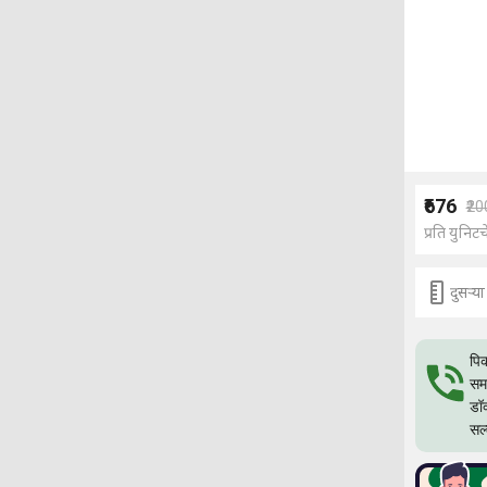
₹676
₹2
प्रति युनिटच
दुसर्‍
पिक
समस
डॉक
सल