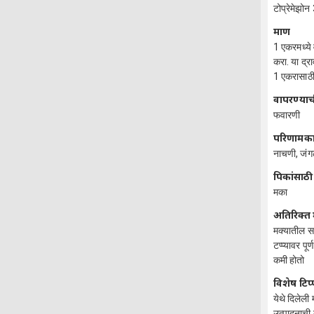
टोप्रेमेझो
प्रमाण
1 एकरमध्ये 
करा. या द्र
1 एकरासाठी 
वापरण्याच
फवारणी
परिणामक
नाचणी, जंग
पिकांसाठी
मका
अतिरिक्त 
मक्यातील सर्
टप्प्यावर प
कमी होतो
विशेष टिप
येथे दिलेली
उत्पादनाची 