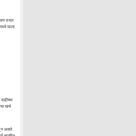
रावण तयार
मध्ये घाला.
 वाढीच्या
ीचा खर्च
बून असते.
ूर्ण तपशील