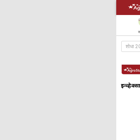
स
इन्व्हेक