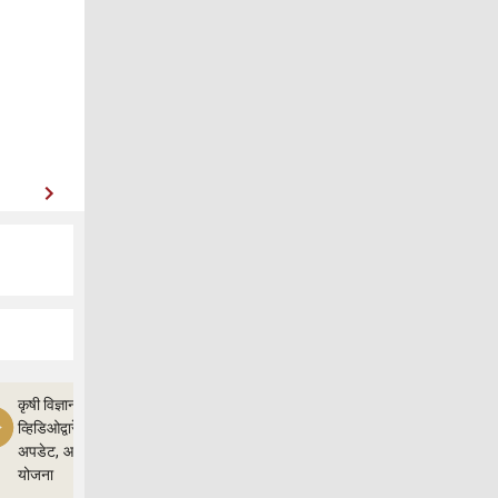
कृषी विज्ञान
व्हिडिओद्वारे शेतीचे
अपडेट, आणि
योजना