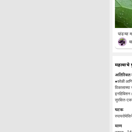
पांढऱ्या म
वा
महत्वाचे 
अतिरिक्त 
●कोळी आणि 
विकासाच्या 
इनहिबिशन (L
सुरक्षित-एक
घटक
स्पायरोमे
प्रमाण