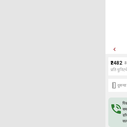
₹2482
₹
प्रति युनिटच
दुसर्‍
पिक
समस
डॉक
सल