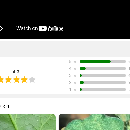
★
5
★
4
4.2
★
3
★
2
★
1
व रोग