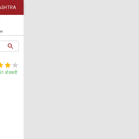
ASHTRA
कान
91
शेतकरी