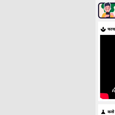
फाय
कसे