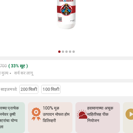
3700
(
33
%
सूट
)
े मुल्य
सर्व कर लागू
या साइजमध्ये:
200 मिली
100 मिली
ाच्या प्रत्येक
100% मूळ
हवामानाच्या अचूक
्येवर कृषी
उत्पादन मोफत होम
माहितीसह पीक
्टरांचा योग्य
डिलिव्हरी
नियोजन
्ला