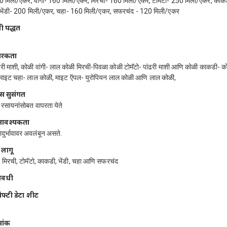
0 मिली/एकर, वांगी- 160 मिली/एकर, मिरची- 160 मिली/एकर, टोमॅटो- 250 मिली/एकर, का
 भेंडी- 200 मिली/एकर, चहा- 160 मिली/एकर, सफरचंद - 120 मिली/एकर
ी पद्धत
ारकता
ढरी माशी, कोळी वांगी- लाल कोळी मिरची-पिवळा कोळी टोमॅटो- पांढरी माशी आणि कोळी काकडी- को
माइट चहा- लाल कोळी, माइट ऍपल- युरोपियन लाल कोळी आणि लाल कोळी,
स सुसंगत
्व रसायनांसोबत वापरता येते
र आवश्यकता
रादुर्भावावर अवलंबून असते.
 लागू
ी, मिरची, टोमॅटो, काकडी, भेंडी, चहा आणि सफरचंद
लावधी
ेफ्टी डेटा शीट
मांक