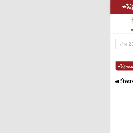
स
अॅग्रोस