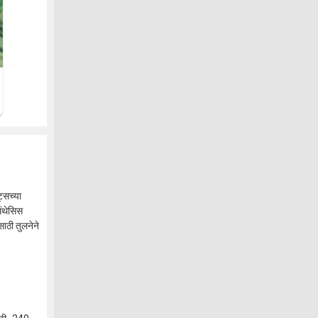
्सच्या
िंथेसिस
ाठी तुलनेने