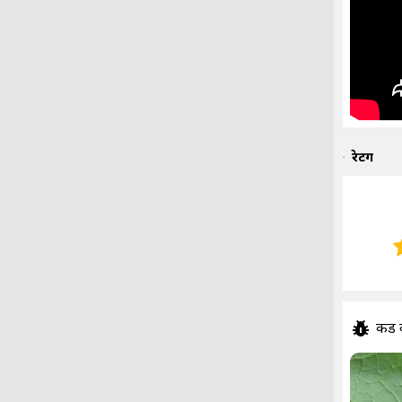
रेटिंग
कीड 