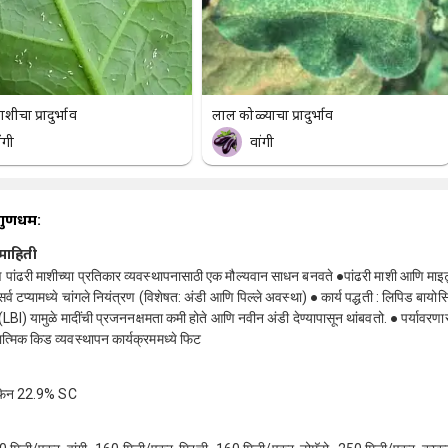
ाशीचा प्रादुर्भाव
लाल कोळ्याचा प्रादुर्भाव
ंगी
वांगी
गुणधर्म:
माहिती
पांढरी माशीच्या प्रतिकार व्यवस्थापनासाठी एक मौल्यवान साधन बनवते ●पांढरी माशी आणि माइट
सर्व टप्यामध्ये चांगले नियंत्रण (विशेषत: अंडी आणि पिल्ले अवस्था) ● कार्य पद्धती : लिपिड बायोस
BI) यामुळे मादींची प्रजननक्षमता कमी होते आणि नवीन अंडी देण्यापासून थांबवतो. ● पर्यावरणास
ात्मिक किड व्यवस्थापन कार्यक्रममध्ये फिट
सिफेन 22.9% SC