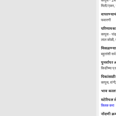
कापूस - 24
मिली/एकर,
वापरण्याच
फवारणी
परिणामक
कापूस - पां
लाल कोळी, 
मिसळण्या
बहुतांशी सर
पुनर्वाप
किडींच्या प्
पिकांसाठी
कापूस, वांग
प्रभाव का
मटेरियल स
क्लिक करा
नोंदणी क्र