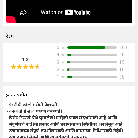
रेटिंग
★
300
5
★
28
4
4.3
★
15
3
★
10
2
★
38
1
इतर तपशील
पेरणीची खोली
:
१ सेमी पेक्षा कमी
वनस्पतीची सवय
:
मध्यम वनस्पती
विशेष टिप्पणी
:
येथे पुरवलेली माहिती फक्त संदर्भासाठी आहे आणि
संपूर्णपणे मातीचा प्रकार आणि हवामानाच्या स्थितीवर अवलंबून आहे.
उत्पादनाच्या संपूर्ण तपशीलासाठी आणि वापराच्या निर्देशासाठी नेहेमी
उत्पादनाची लेबले आणि त्याबरोबरचे पत्रक वाचा.