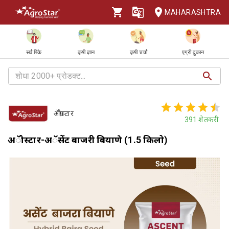
MAHARASHTRA
सर्व पिके
कृषी ज्ञान
कृषी चर्चा
एग्री दुकान
ॲग्रोस्टार
391
शेतकरी
अॅग्रोस्टार-अॅसेंट बाजरी बियाणे (1.5 किलो)