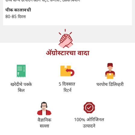
उच्च धान्य उत्पादन आणि घट्ट कणीस ; ठळक बियाणे
पीक कालावधी
80-85 दिवस