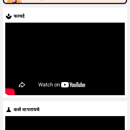
फायदे
कसे वापरायचे