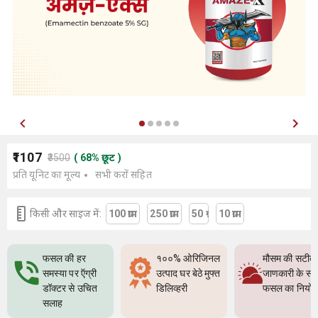
₹1107
₹3500
(
68
%
छूट
)
प्रति यूनिट का मूल्य
सभी करों सहित
किसी और साइज में:
100 ग्राम
250 ग्राम
50 ग्र
10 ग्राम
फसल की हर
१००% ओरिजिनल
मौसम की सटीक
समस्या पर ऍग्री
उत्पाद घर बेठे मुफ्त
जाणकारी के सा
डॉक्टर से उचित
डिलिव्हरी
फसल का नियो
सलाह