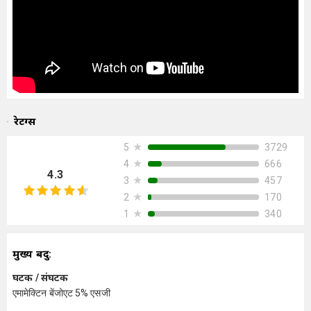
रेटिंग्स
★
3729
5
★
666
4
4.3
★
457
3
★
170
2
★
340
1
मुख्य बिंदु:
घटक / संघटक
एमामेक्टिन बेंजोएट 5% एसजी