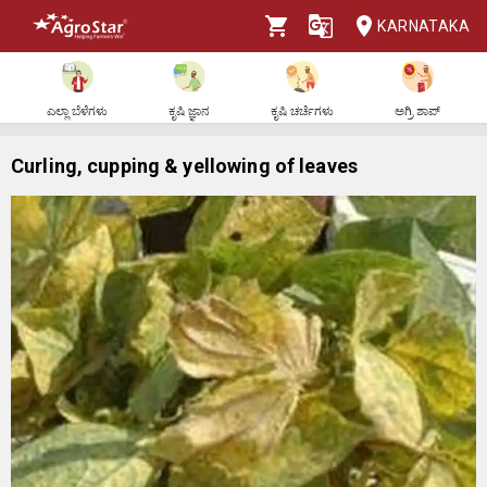
KARNATAKA
ಎಲ್ಲಾ ಬೆಳೆಗಳು
ಕೃಷಿ ಜ್ಞಾನ
ಕೃಷಿ ಚರ್ಚೆಗಳು
ಅಗ್ರಿ ಶಾಪ್
Curling, cupping & yellowing of leaves