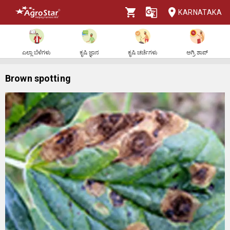
KARNATAKA
ಎಲ್ಲಾ ಬೆಳೆಗಳು
ಕೃಷಿ ಜ್ಞಾನ
ಕೃಷಿ ಚರ್ಚೆಗಳು
ಅಗ್ರಿ ಶಾಪ್
Brown spotting